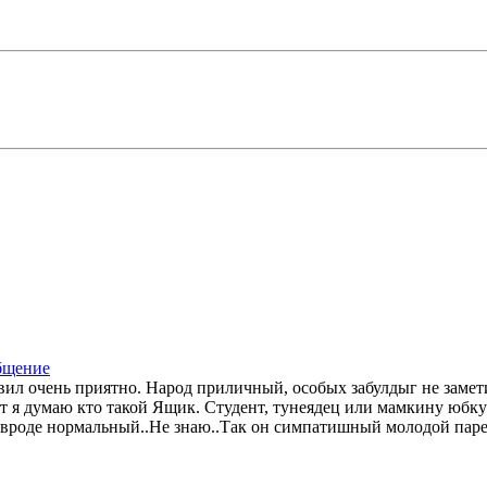
вил очень приятно. Народ приличный, особых забулдыг не заме
т я думаю кто такой Ящик. Студент, тунеядец или мамкину юбку г
тя вроде нормальный..Не знаю..Так он симпатишный молодой парен