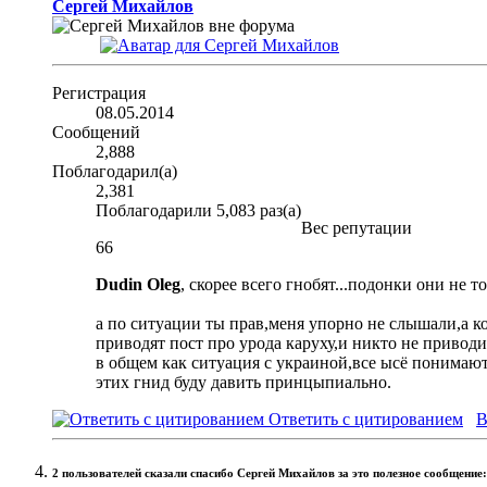
Сергей Михайлов
Регистрация
08.05.2014
Сообщений
2,888
Поблагодарил(а)
2,381
Поблагодарили 5,083 раз(а)
Вес репутации
66
Dudin Oleg
, скорее всего гнобят...подонки они не 
а по ситуации ты прав,меня упорно не слышали,а ко
приводят пост про урода каруху,и никто не приводит 
в общем как ситуация с украиной,все ысё понимают,н
этих гнид буду давить принцыпиально.
Ответить с цитированием
В
2 пользователей сказали cпасибо Сергей Михайлов за это полезное сообщение: