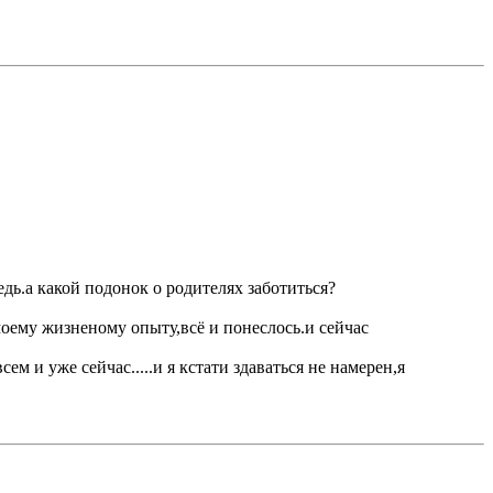
редь.а какой подонок о родителях заботиться?
 моему жизненому опыту,всё и понеслось.и сейчас
м и уже сейчас.....и я кстати здаваться не намерен,я