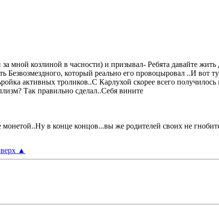
 за мной козлиной в часности) и призывал- Ребята давайте жить
ть Безвозмездного, который реально его провоцыровал ..И вот т
ойка активных троликов..С Карлухой скорее всего получилось н
оллизм? Так правильно сделал..Себя вините
монетой..Ну в конце концов...вы же родителей своих не гнобите
верх
▲