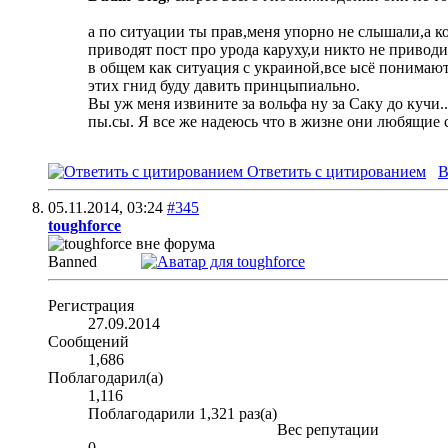
а по ситуации ты прав,меня упорно не слышали,а ко
приводят пост про урода каруху,и никто не приводит 
в общем как ситуация с украиной,все ысё понимают,н
этих гнид буду давить принцыпиально.
Вы уж меня извините за вольфа ну за Саку до кучи..
пы.сы. Я все же надеюсь что в жизне они любящие сы
Ответить с цитированием
В
05.11.2014,
03:24
#345
toughforce
Banned
Регистрация
27.09.2014
Сообщений
1,686
Поблагодарил(а)
1,116
Поблагодарили 1,321 раз(а)
Вес репутации
0