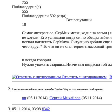
755
Поблагодарил(а)
555
Поблагодарили 592 раз(а)
Вес репутации
18
Самое интересное..СерМих месяц ходил за всеми ( и
не хотели..Его услышали когда он по обещал забани
погнал нагнетать СерМиха..Ситуацию добили еще ьр
чего вдруг? То что он не стал терпеть массовый тр
и всегда говорил..
Нужно уважать старших..Иначе вам воздасца той же 
Ответить с цитированием
В
2 пользователей сказали cпасибо Dudin Oleg за это полезное сообщение:
ntr
(05.11.2014),
Сергей Михайлов
(05.11.2014)
05.11.2014,
03:08
#342