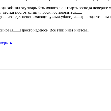
гда забанил эту тварь безымяного,а он тварть господа поверьте
дестки постов когда я просил остановиться......
о разводят непонимающе руками.ублюдки.....да воздастса вам все
новья.......Просто надеюсь..Все таки инет инетом..
верх
▲