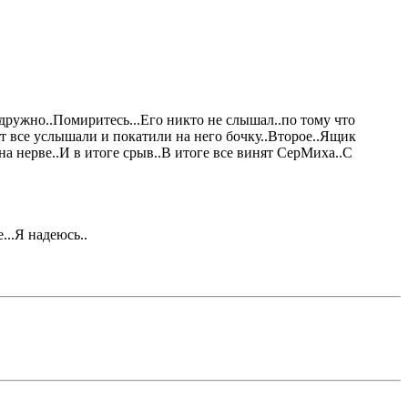
 дружно..Помиритесь...Его никто не слышал..по тому что
ут все услышали и покатили на него бочку..Второе..Ящик
а нерве..И в итоге срыв..В итоге все винят СерМиха..С
...Я надеюсь..