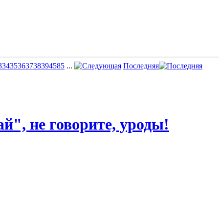
3
34
35
36
37
38
39
45
85
...
Последняя
й", не говорите, уроды!