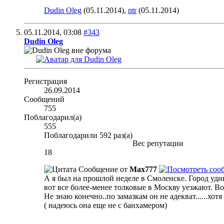
Dudin Oleg
(05.11.2014),
ntr
(05.11.2014)
05.11.2014,
03:08
#343
Dudin Oleg
Регистрация
26.09.2014
Сообщений
755
Поблагодарил(а)
555
Поблагодарили 592 раз(а)
Вес репутации
18
Сообщение от
Max777
А я был на прошлой неделе в Смоленске. Город уди
вот все более-менее толковые в Москву уезжают. Во
Не знаю конечно..по замазкам он не адекват......хо
( надеюсь она еще не с банхамером)