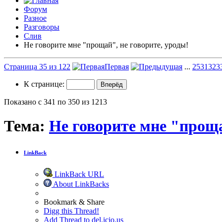
Форум
Разное
Разговоры
Слив
Не говорите мне "прощай", не говорите, уроды!
Страница 35 из 122
Первая
...
25
31
32
3
К странице:
Показано с 341 по 350 из 1213
Тема:
Не говорите мне "проща
LinkBack
LinkBack URL
About LinkBacks
Bookmark & Share
Digg this Thread!
Add Thread to del.icio.us