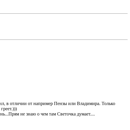
тил, в отличии от например Пензы или Владимира. Только
реет.)))
ь...Прям не знаю о чем там Светочка думает....