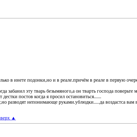
только в инете подонки,но и в реале.причём в реале в первую оче
гда забанил эту тварь безымяного,а он тварть господа поверьте
дестки постов когда я просил остановиться......
о разводят непонимающе руками.ублюдки.....да воздастса вам все
верх
▲