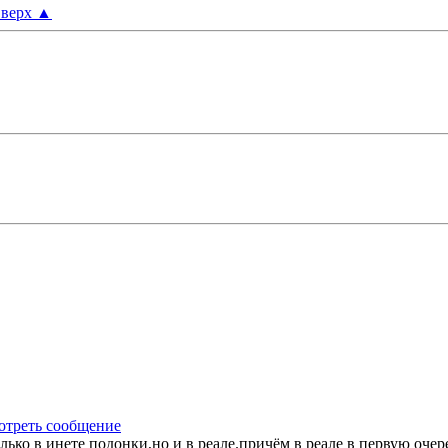
верх
▲
только в инете подонки,но и в реале.причём в реале в первую оче