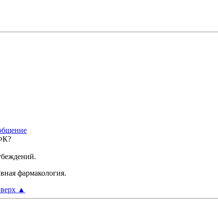
ЛФК?
 убеждений.
ивная фармакология.
верх
▲