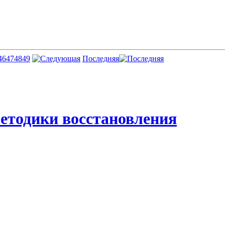
46
47
48
49
Последняя
етодики восстановления