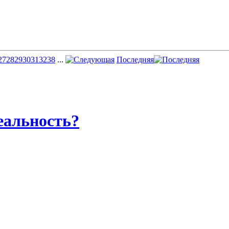
27
28
29
30
31
32
38
...
Последняя
еальность?