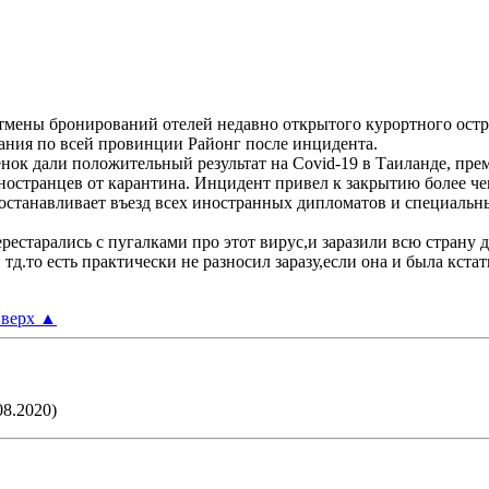
отмены бронирований отелей недавно открытого курортного остр
ния по всей провинции Районг после инцидента.
бенок дали положительный результат на Covid-19 в Таиланде, пр
странцев от карантина. Инцидент привел к закрытию более чем 
останавливает въезд всех иностранных дипломатов и специальны
ерестарались с пугалками про этот вирус,и заразили всю страну
 тд.то есть практически не разносил заразу,если она и была кста
верх
▲
08.2020)