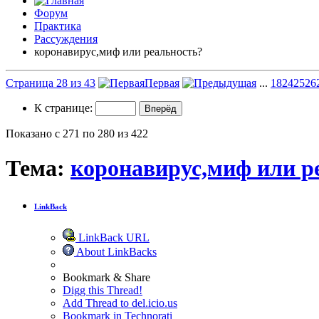
Форум
Практика
Рассуждения
коронавирус,миф или реальность?
Страница 28 из 43
Первая
...
18
24
25
26
К странице:
Показано с 271 по 280 из 422
Тема:
коронавирус,миф или р
LinkBack
LinkBack URL
About LinkBacks
Bookmark & Share
Digg this Thread!
Add Thread to del.icio.us
Bookmark in Technorati