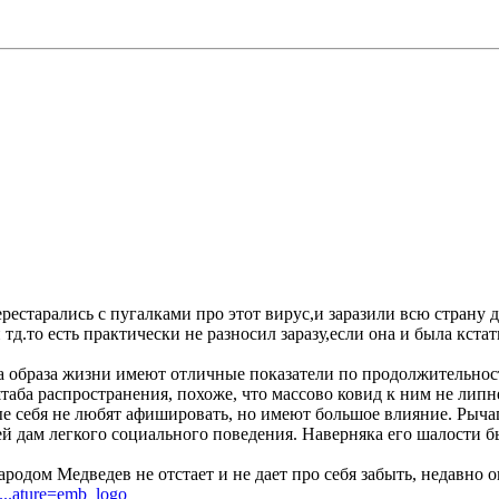
ерестарались с пугалками про этот вирус,и заразили всю страну
 тд.то есть практически не разносил заразу,если она и была кста
за образа жизни имеют отличные показатели по продолжительно
штаба распространения, похоже, что массово ковид к ним не липн
 себя не любят афишировать, но имеют большое влияние. Рычаго
чей дам легкого социального поведения. Наверняка его шалости 
одом Медведев не отстает и не дает про себя забыть, недавно о
...ature=emb_logo