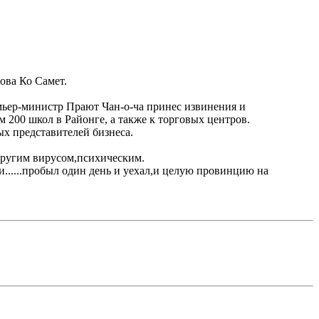
ова Ко Самет.
емьер-министр Прают Чан-о-ча принес извинения и
200 школ в Районге, а также к торговых центров.
х представителей бизнеса.
 другим вирусом,психическим.
ти......пробыл один день и уехал,и целую провинцию на