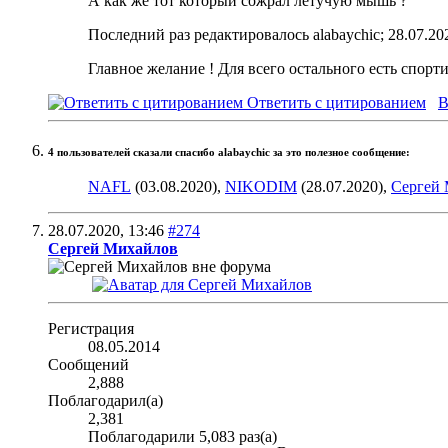
А как же тот который сожрал летучую мышь ?
Последний раз редактировалось alabaychic; 28.07.20
Главное желание ! Для всего остального есть спорт
Ответить с цитированием
В
4 пользователей сказали cпасибо alabaychic за это полезное сообщение:
NAFL
(03.08.2020),
NIKODIM
(28.07.2020),
Сергей
28.07.2020,
13:46
#274
Сергей Михайлов
Регистрация
08.05.2014
Сообщений
2,888
Поблагодарил(а)
2,381
Поблагодарили 5,083 раз(а)