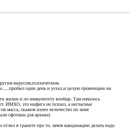
 другим вирусом,психическим.
ти......пробыл один день и уехал,и целую провинцию на
сти жизни и по иммунитету вообще. Там началось
ет. ИМХО, это нифига не психоз, а негласные
в масса, скажем ихнее величество по зиме
были сфотаны для архива)
н отлил в граните про то, зачем вакцинацию делать надо