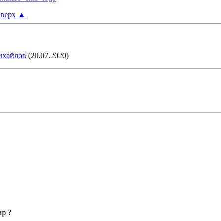
верх
▲
ихайлов
(20.07.2020)
ир ?