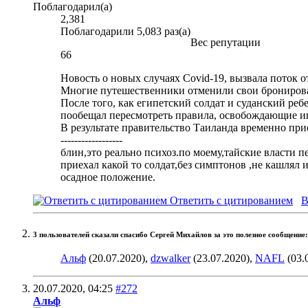
Поблагодарил(а)
2,381
Поблагодарили 5,083 раз(а)
Вес репутации
66
Новость о новых случаях Covid-19, вызвала поток 
Многие путешественники отменили свои бронирова
После того, как египетский солдат и суданский ре
пообещал пересмотреть правила, освобождающие ино
В результате правительство Таиланда временно при
------------------
блин,это реально психоз.по моему,тайские власти п
приехал какой то солдат,без симптонов ,не кашлял и
осадное положение.
Ответить с цитированием
В
3 пользователей сказали cпасибо Сергей Михайлов за это полезное сообщение:
Альф
(20.07.2020),
dzwalker
(23.07.2020),
NAFL
(03.
20.07.2020,
04:25
#272
Альф