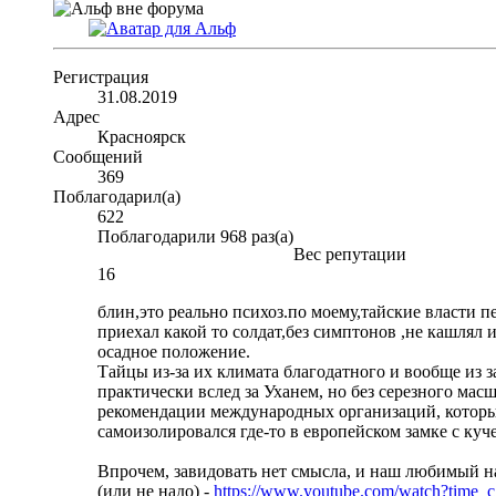
Регистрация
31.08.2019
Адрес
Красноярск
Сообщений
369
Поблагодарил(а)
622
Поблагодарили 968 раз(а)
Вес репутации
16
блин,это реально психоз.по моему,тайские власти п
приехал какой то солдат,без симптонов ,не кашлял и
осадное положение.
Тайцы из-за их климата благодатного и вообще из 
практически вслед за Уханем, но без серезного мас
рекомендации международных организаций, которые
самоизолировался где-то в европейском замке с ку
Впрочем, завидовать нет смысла, и наш любимый нар
(или не надо) -
https://www.youtube.com/watch?time_c