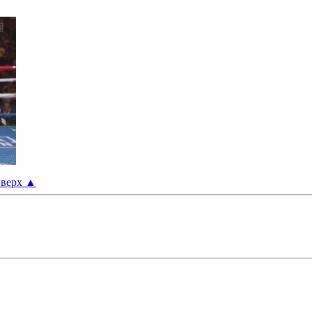
верх
▲