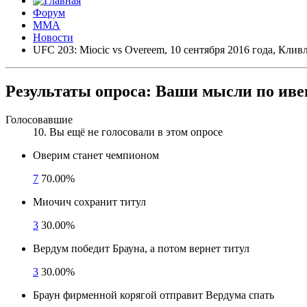
Форум
ММА
Новости
UFC 203: Miocic vs Overeem, 10 сентября 2016 года, Кли
Результаты опроса:
Ваши мысли по ивент
Голосовавшие
10
. Вы ещё не голосовали в этом опросе
Оверим станет чемпионом
7
70.00%
Миочич сохранит титул
3
30.00%
Вердум победит Брауна, а потом вернет титул
3
30.00%
Браун фирменной корягой отправит Вердума спать