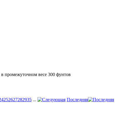
в промежуточном весе 300 фунтов
24
25
26
27
28
29
35
...
Последняя