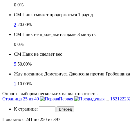
0
0%
СМ Панк сможет продержаться 1 раунд
2
20.00%
СМ Панк не продержится даже 3 минуты
0
0%
СМ Панк не сделает вес
5
50.00%
Жду поединок Деметриуса Джонсона против Гробовщика 
1
10.00%
Опрос с выбором нескольких вариантов ответа.
Страница 25 из 40
Первая
...
15
21
22
23
К странице:
Показано с 241 по 250 из 397