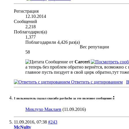
Регистрация
12.10.2014
Сообщений
2,218
Поблагодарил(а)
1,377
Поблагодарили 4,426 раз(а)
Вес репутации
58
Сообщение от
Carceri
а теперь без проблем обратно вернётся, возможно с
главное пусть пиздует в свой цирк обратно,тут тож
Ответить с цитированием
В
:
1 пользователь сказал cпасибо pavlucho за это полезное сообщение:
Миклухо Маклаев
(11.09.2016)
11.09.2016,
07:38
#243
McNulty