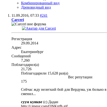
Комбинированный вид
Древовидный вид
11.09.2016,
07:33
#241
Carceri
Регистрация
29.09.2014
Адрес
Екатеринбург
Сообщений
7,260
Поблагодарил(а)
21,726
Поблагодарили 15,628 раз(а)
Вес репутации
175
Сейчас жду нелегкий бой для Вердума, уж больно в 
сменил...
суум куикве
(с) Дадан
http://i.imgur.com/ONKrrfh.gif