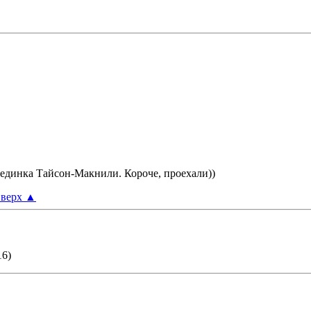
единка Тайсон-Макнили. Короче, проехали))
верх
▲
16)