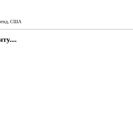
вленд, США
у....