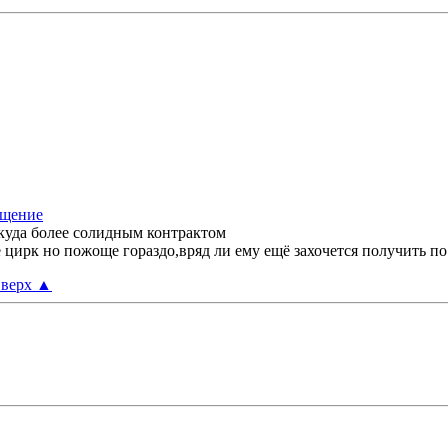
 куда более солидным контрактом
е цирк но пожоще гораздо,вряд ли ему ещё захочется получить по
верх
▲