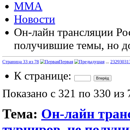
ММА
Новости
Он-лайн трансляции Ро
получившие темы, но д
Страница 33 из 78
Первая
...
23
29
30
31
К странице:
Показано с 321 по 330 из 
Тема:
Он-лайн тран
турниров, не получ