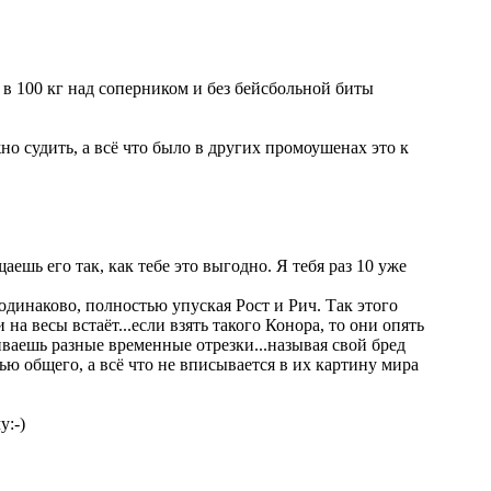
 в 100 кг над соперником и без бейсбольной биты
 судить, а всё что было в других промоушенах это к
ешь его так, как тебе это выгодно. Я тебя раз 10 уже
динаково, полностью упуская Рост и Рич. Так этого
а весы встаёт...если взять такого Конора, то они опять
иваешь разные временные отрезки...называя свой бред
ью общего, а всё что не вписывается в их картину мира
у:-)