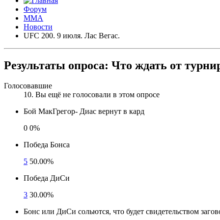
Форум
ММА
Новости
UFC 200. 9 июля. Лас Вегас.
Результаты опроса:
Что ждать от турни
Голосовавшие
10
. Вы ещё не голосовали в этом опросе
Бой МакГрегор- Диас вернут в кард
0
0%
Победа Бонса
5
50.00%
Победа ДиСи
3
30.00%
Бонс или ДиСи сольются, что будет свидетельством загов