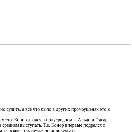
 судить, а всё что было в других промоушенах это к
их это. Конор дрался в полусреднем, а Альдо и Эдгар
в среднем выступать. Т.е. Конор впервые подрался с
а ты взялся так неудачно опровергать