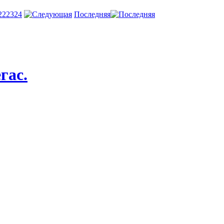
22
23
24
Последняя
гас.