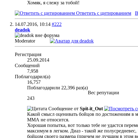
Хомяк, я слежу за тобой!
Ответить с цитированием
В
14.07.2016,
10:14
#222
deadok
Moderator
Регистрация
25.09.2014
Сообщений
7,958
Поблагодарил(а)
16,757
Поблагодарили 22,396 раз(а)
Вес репутации
243
Сообщение от
Spit-it_Out
Какой смысл оценивать бойцов по достижениям в ме
ММА не относится.
Хорошая попытка, вот только тебе не удастся перем
максимум в легком. Диаз - такой же полусредневес, 
бойцом своего размера (причем не лучшим в этом вес