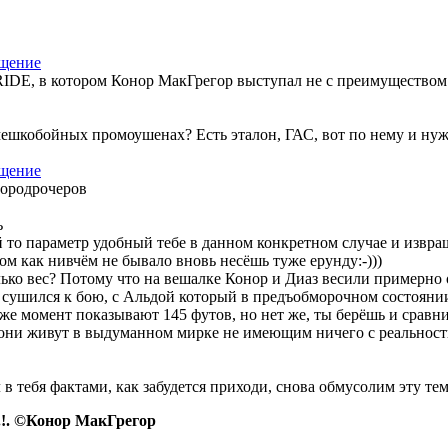
PRIDE, в котором Конор МакГрегор выступал не с преимуществом
шкобойных промоушенах? Есть эталон, ГАС, вот по нему и нужно
нородрочеров
ь
 то параметр удобный тебе в данном конкретном случае и извраща
том как нивчём не бывало вновь несёшь туже ерунду:-)))
ько вес? Потому что на вешалке Конор и Диаз весили примерно о
сушился к бою, с Альдой который в предъобморочном состоянии н
т же момент показывают 145 футов, но нет же, ты берёшь и сравн
в, они живут в выдуманном мирке не имеющим ничего с реальност
 в тебя фактами, как забудется приходи, снова обмусолим эту тем
.!. ©Конор МакГрегор