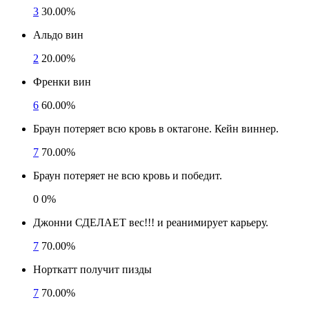
3
30.00%
Альдо вин
2
20.00%
Френки вин
6
60.00%
Браун потеряет всю кровь в октагоне. Кейн виннер.
7
70.00%
Браун потеряет не всю кровь и победит.
0
0%
Джонни СДЕЛАЕТ вес!!! и реанимирует карьеру.
7
70.00%
Норткатт получит пизды
7
70.00%