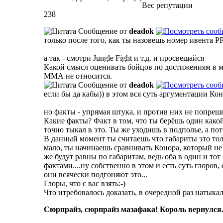
Вес репутации
238
Сообщение от
deadok
только после того, как ты назовешь номер ивента 
а так - смотри Jungle Fight и т.д. и просвещайся
Какой смысл оценивать бойцов по достижениям в ме
ММА не относится.
Сообщение от
deadok
если бы да кабы)) в этом вся суть аргументации Ко
но факты - упрямая штука, и против них не попреш
Какие факты? Факт в том, что ты берёшь один какой
точно тыкал в это. Ты же уходишь в подполье, а по
В данный момент ты считаешь что габариты это тол
мало, ты начинаешь сравнивать Конора, который не 
же будут равны по габаритам, ведь оба в один и то
фактами....ну собственно в этом и есть суть глоро
они всячески подгоняют это...
Глоры, что с вас взять:-)
Что итребовалось доказать, в очередной раз натыкал
Сюрпрайз, сюрпрайз мазафака! Король вернулся