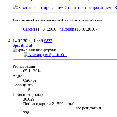
Ответить с цитированием
В
2 пользователей сказали cпасибо deadok за это полезное сообщение:
Carceri
(14.07.2016),
halfbrain
(15.07.2016)
14.07.2016,
10:39
#223
Spit-it_Out
Регистрация
05.11.2014
Адрес
Сибирь
Сообщений
11,611
Поблагодарил(а)
30,629
Поблагодарили 21,500 раз(а)
Вес репутации
238