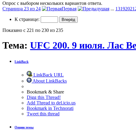
Опрос с выбором нескольких вариантов ответа.
Страница 23 из 24
Первая
...
13
19
20
21
К странице:
Показано с 221 по 230 из 235
Тема:
UFC 200. 9 июля. Лас Ве
LinkBack
LinkBack URL
About LinkBacks
Bookmark & Share
Digg this Thread!
Add Thread to del.icio.us
Bookmark in Technorati
Tweet this thread
Опции темы