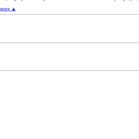
верх
▲