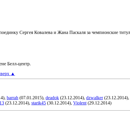
 поединку Сергея Ковалева и Жана Паскаля за чемпионские тит
ене Белл-центр.
верх
▲
14),
barrah
(07.01.2015),
deadok
(23.12.2014),
dzwalker
(23.12.2014)
 13
(23.12.2014),
starik45
(30.12.2014),
Violent
(29.12.2014)