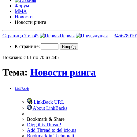
Форум
ММА
Новости
Новости ринга
Страница 7 из 45
Первая
...
3
4
5
6
7
8
9
10
К странице:
Показано с 61 по 70 из 445
Тема:
Новости ринга
LinkBack
LinkBack URL
About LinkBacks
Bookmark & Share
Digg this Thread!
Add Thread to del.icio.us
Bookmark in Technorati