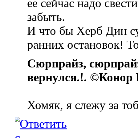
ее сейчас надо свест
забыть.
И что бы Херб Дин с
ранних остановок! То
Сюрпрайз, сюрпрай
вернулся.!. ©Конор
Хомяк, я слежу за то