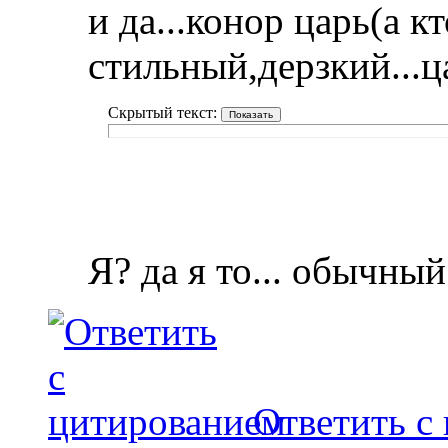
и да...конор царь(а к
стильный,дерзкий...ц
Скрытый текст:
Я? да я то... обычны
Ответить с