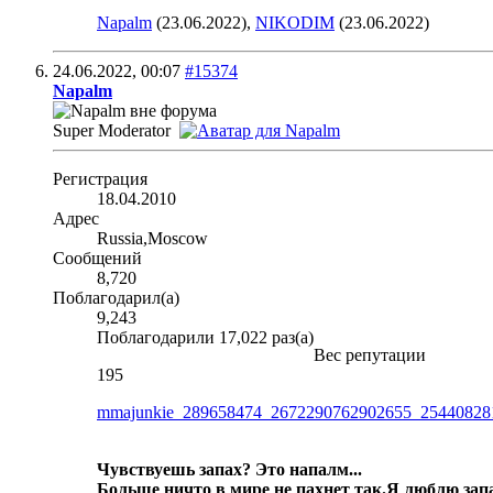
Napalm
(23.06.2022),
NIKODIM
(23.06.2022)
24.06.2022,
00:07
#15374
Napalm
Super Moderator
Регистрация
18.04.2010
Адрес
Russia,Moscow
Сообщений
8,720
Поблагодарил(а)
9,243
Поблагодарили 17,022 раз(а)
Вес репутации
195
mmajunkie_289658474_2672290762902655_25440828
Чувствуешь запах? Это напалм...
Больше ничто в мире не пахнет так.
Я люблю запа