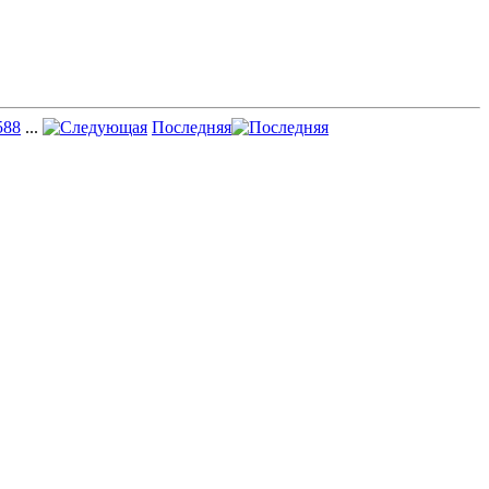
588
...
Последняя