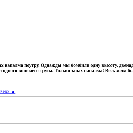
х напалма поутру.
Однажды мы бомбили одну высоту, двенад
ни одного вонючего трупа.
Только запах напалма! Весь холм б
верх
▲