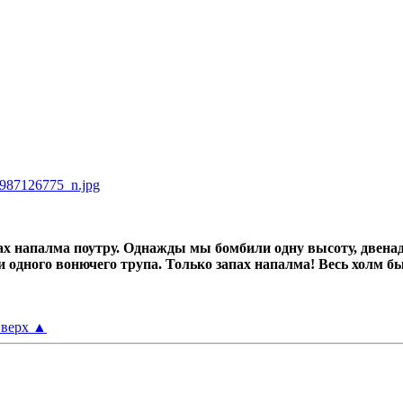
987126775_n.jpg
х напалма поутру.
Однажды мы бомбили одну высоту, двенад
ни одного вонючего трупа.
Только запах напалма! Весь холм б
верх
▲