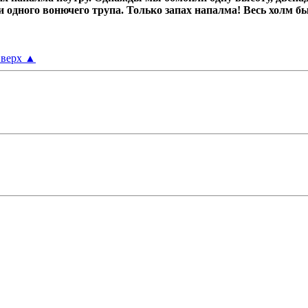
ни одного вонючего трупа.
Только запах напалма! Весь холм б
верх
▲