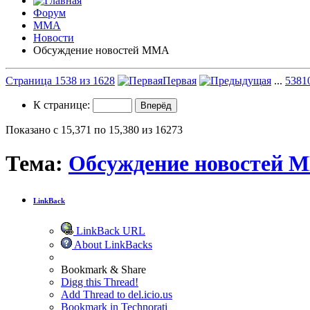
Форум
ММА
Новости
Обсуждение новостей ММА
Страница 1538 из 1628
Первая
...
538
1
К странице:
Показано с 15,371 по 15,380 из 16273
Тема:
Обсуждение новостей 
LinkBack
LinkBack URL
About LinkBacks
Bookmark & Share
Digg this Thread!
Add Thread to del.icio.us
Bookmark in Technorati