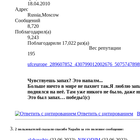
18.04.2010
Адрес
Russia,Moscow
Сообщений
8,720
Поблагодарил(а)
9,243
Поблагодарили 17,022 раз(а)
Вес репутации
195
ufceurope_289607852_430799012002676_5075747898
Чувствуешь запах? Это напалм...
Больше ничто в мире не пахнет так.
Я люблю запа
поднялся на неё. Там уже никого не было, даже 
Это был запах… победы!
(с)
Ответить с цитированием
В
2 пользователей сказали cпасибо Napalm за это полезное сообщение:
alabaychic
(23.06.2022),
NIKODIM
(23.06.2022)