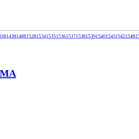
038
1438
1488
1528
1534
1535
1536
1537
1538
1539
1540
1541
1542
1548
1
ММА