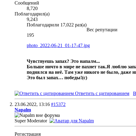
Сообщений
8,720
Поблагодарил(а)
9,243
Поблагодарили 17,022 раз(а)
Вес репутации
195
photo_2022-06-21_01-17-47.jpg
Чувствуешь запах? Это напалм...
Больше ничто в мире не пахнет так.
Я люблю запа
поднялся на неё. Там уже никого не было, даже 
Это был запах… победы!
(с)
Ответить с цитированием
В
23.06.2022,
13:16
#15372
Napalm
Super Moderator
Регистрация