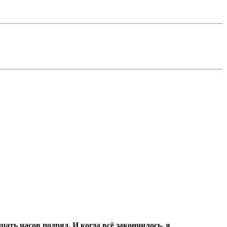
цать часов подряд.
И когда всё закончилось, я