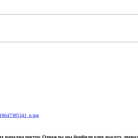
18647385341_n.jpg
х напалма поутру.
Однажды мы бомбили одну высоту, двенад