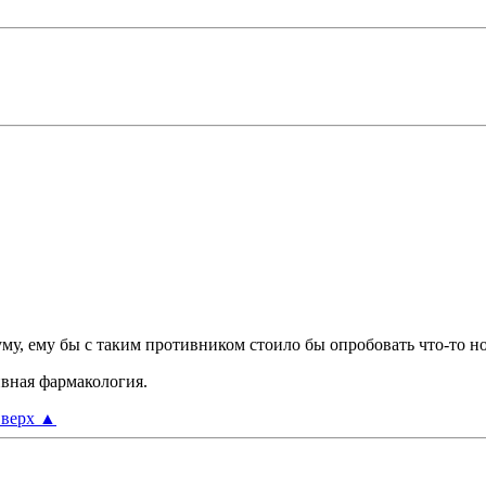
му, ему бы с таким противником стоило бы опробовать что-то но
ивная фармакология.
верх
▲