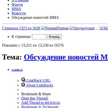
Форум
ММА
Новости
Обсуждение новостей ММА
Страница 1323 из 1628
Первая
...
323
8
К странице:
Показано с 13,221 по 13,230 из 16276
Тема:
Обсуждение новостей 
LinkBack
LinkBack URL
About LinkBacks
Bookmark & Share
Digg this Thread!
Add Thread to del.icio.us
Bookmark in Technorati