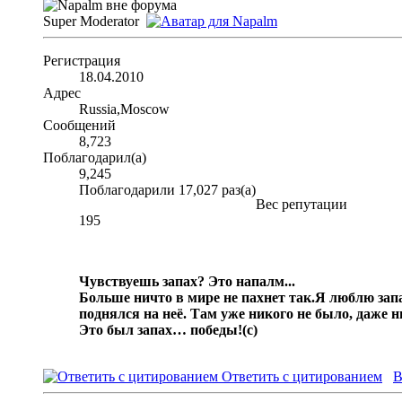
Super Moderator
Регистрация
18.04.2010
Адрес
Russia,Moscow
Сообщений
8,723
Поблагодарил(а)
9,245
Поблагодарили 17,027 раз(а)
Вес репутации
195
Чувствуешь запах? Это напалм...
Больше ничто в мире не пахнет так.
Я люблю запа
поднялся на неё. Там уже никого не было, даже 
Это был запах… победы!
(с)
Ответить с цитированием
В