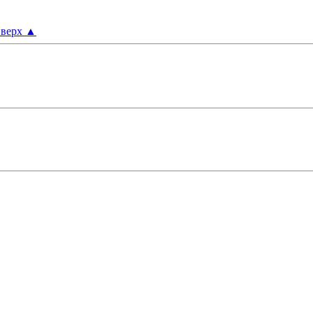
верх
▲