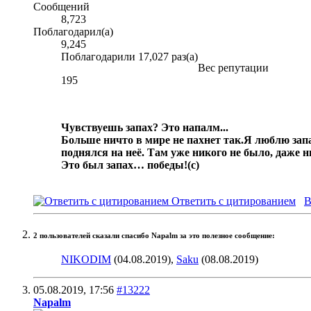
Сообщений
8,723
Поблагодарил(а)
9,245
Поблагодарили 17,027 раз(а)
Вес репутации
195
Чувствуешь запах? Это напалм...
Больше ничто в мире не пахнет так.
Я люблю запа
поднялся на неё. Там уже никого не было, даже 
Это был запах… победы!
(с)
Ответить с цитированием
В
2 пользователей сказали cпасибо Napalm за это полезное сообщение:
NIKODIM
(04.08.2019),
Saku
(08.08.2019)
05.08.2019,
17:56
#13222
Napalm