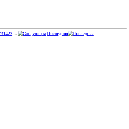
73
1423
...
Последняя