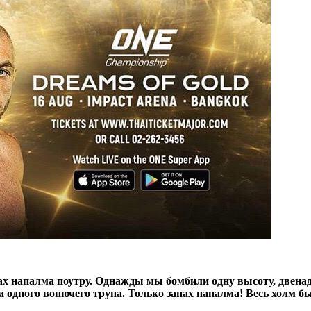
х напалма поутру.
Однажды мы бомбили одну высоту, двенад
ни одного вонючего трупа.
Только запах напалма! Весь холм б