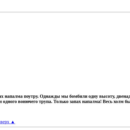
х напалма поутру.
Однажды мы бомбили одну высоту, двенад
ни одного вонючего трупа.
Только запах напалма! Весь холм б
верх
▲