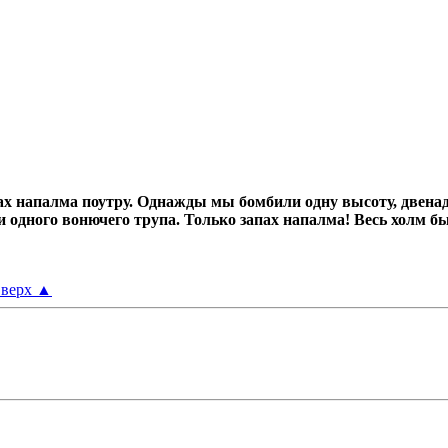
х напалма поутру.
Однажды мы бомбили одну высоту, двенад
ни одного вонючего трупа.
Только запах напалма! Весь холм б
верх
▲