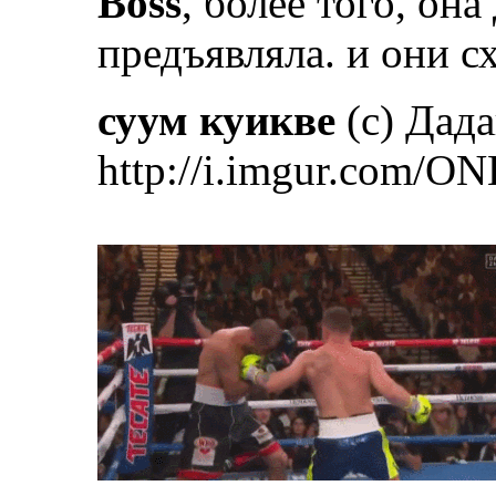
Boss
, более того, он
предъявляла. и они сх
суум куикве
(с) Дад
http://i.imgur.com/ON