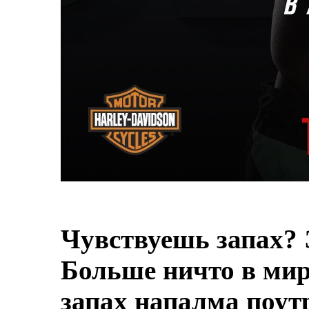
Чувствуешь запах? 
Больше ничто в мире
запах напалма поут