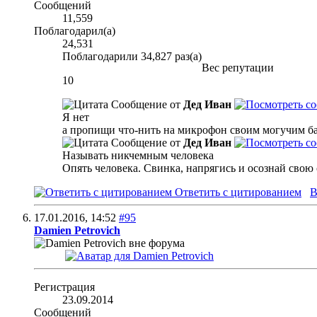
Сообщений
11,559
Поблагодарил(а)
24,531
Поблагодарили 34,827 раз(а)
Вес репутации
10
Сообщение от
Дед Иван
Я нет
а пропищи что-нить на микрофон своим могучим ба
Сообщение от
Дед Иван
Называть никчемным человека
Опять человека. Свинка, напрягись и осознай сво
Ответить с цитированием
В
17.01.2016,
14:52
#95
Damien Petrovich
Регистрация
23.09.2014
Сообщений