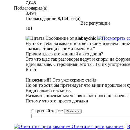
7,045
Поблагодарил(а)
3,494
Поблагодарили 8,144 раз(а)
Вес репутации
101
Сообщение от
alabaychic
Ну так и тебя называют в ответ твоим именем - ни
"называет вещи своими именами."
Причем здесь кто жирный а кто дрищ?
Это что щас так разговоры ведут и споры на форума
Едем дальше. Стероидный это ты. Ты их употребляе
Я нет
Никчемный? Это уже сермих стайл
Но он то хотя бы претендует что видит прошлое и 
Видит людей насквозь
Называть никчемным человека которого не знаешь э
Потому что это просто догадки
Скрытый текст:
Ответить с цитированием
В