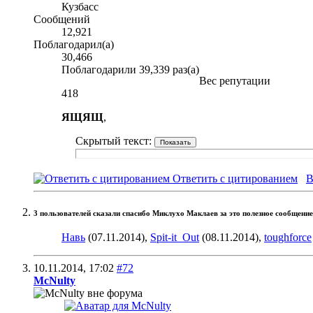
Кузбасс
Сообщений
12,921
Поблагодарил(а)
30,466
Поблагодарили 39,339 раз(а)
Вес репутации
418
ЯЩЯЩ
,
Скрытый текст:
Ответить с цитированием
В
3 пользователей сказали cпасибо Миклухо Маклаев за это полезное сообщение
Навь
(07.11.2014),
Spit-it_Out
(08.11.2014),
toughforce
10.11.2014,
17:02
#72
McNulty