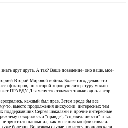
нать друг друга. А так? Ваше поведение- оно ваше, мое-
сторией Второй Мировой войны. Более того, делаю это
масса факторов, по которой хорошую литературу можно
кажет ПРАВДУ. Для меня это означает только одно- автор
пересрались, каждый был прав. Затем вроде бы все
ему-то, вместо продолжения дискуссии, интересных тем
гих поддержавших Сергея шакалами и прочие интересные
режнему говорилось о "правде", "справедливости" и т.д.
 не зря кто-то напомнил, как мы с ним конфликтовали.
ь хуже болезни. Во всяком случае, по итогу прополоскали