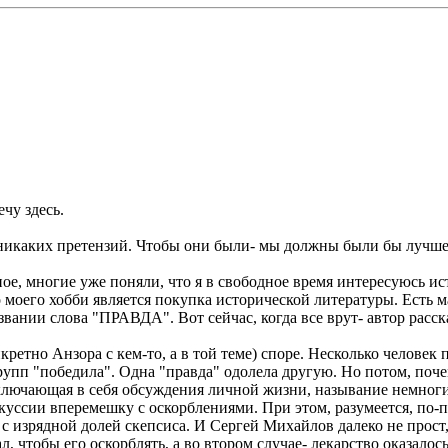
ечу здесь.
 никаких претензий. Чтобы они были- мы должны были бы лучше з
ое, многие уже поняли, что я в свободное время интересуюсь и
 моего хобби является покупка исторической литературы. Есть 
азвании слова "ПРАВДА". Вот сейчас, когда все врут- автор расс
ретно Анзора с кем-то, а в той теме) споре. Несколько человек 
упп "победила". Одна "правда" одолела другую. Но потом, поч
 включающая в себя обсуждения личной жизни, называние немно
куссии вперемешку с оскорблениями. При этом, разумеется, по-п
с изрядной долей скепсиса. И Сергей Михайлов далеко не прост,
, чтобы его оскорблять, а во втором случае- лекарство оказалос