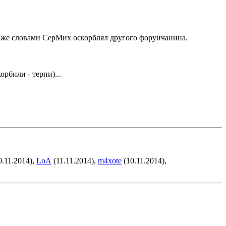
и же словами СерМих оскорблял другого форуичанина.
рбили - терпи)...
0.11.2014),
LoA
(11.11.2014),
m4xote
(10.11.2014),