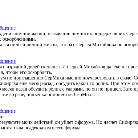
уждения личной жизни, называние немногих поддержавших Сергея
 оскорблениями.
сался ничьей личной жизни, это раз. Сергея Михайлова не оскорбл
 с изрядной долей скепсиса. И Сергей Михайлов далеко не прост
л, чтобы его оскорблять,
ум по приглашению СерМиха именно поучавствовать в сраче. Се
ибиряка еще месяц назад, обсудить какой-то ролик. При этом оба
есяц назад обсудить ролик с ударами, но он не пришел. Зато пр
стие в сраче, подъепка оппонентов СерМиха.
ни.
результате моих действий он уйдет с форума. Но насчет Сибиряк
ирания этим неадекватом всего форума.