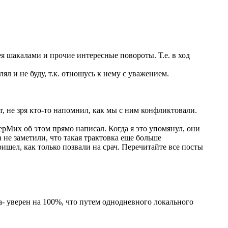
 шакалами и прочие интересные повороты. Т.е. в ход
ял и не буду, т.к. отношусь к нему с уважением.
, не зря кто-то напомнил, как мы с ним конфликтовали.
рМих об этом прямо написал. Когда я это упомянул, они
 не заметили, что такая трактовка еще больше
ишел, как только позвали на срач. Перечитайте все посты
а- уверен на 100%, что путем однодневного локального