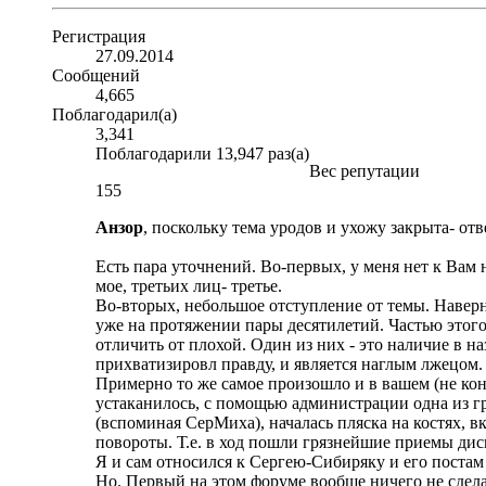
Регистрация
27.09.2014
Сообщений
4,665
Поблагодарил(а)
3,341
Поблагодарили 13,947 раз(а)
Вес репутации
155
Анзор
, поскольку тема уродов и ухожу закрыта- отв
Есть пара уточнений. Во-первых, у меня нет к Вам
мое, третьих лиц- третье.
Во-вторых, небольшое отступление от темы. Наверн
уже на протяжении пары десятилетий. Частью этого
отличить от плохой. Один из них - это наличие в н
прихватизировл правду, и является наглым лжецом.
Примерно то же самое произошло и в вашем (не конк
устаканилось, с помощью администрации одна из гр
(вспоминая СерМиха), началась пляска на костях,
повороты. Т.е. в ход пошли грязнейшие приемы дис
Я и сам относился к Сергею-Сибиряку и его постам 
Но. Первый на этом форуме вообще ничего не сделал