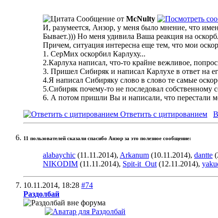
Сообщение от
McNulty
И, разумеется, Анзор, у меня было мнение, что име
Бывает.))) Но меня удивила Ваша реакция на оскор
Причем, ситуация интересна еще тем, что мои оско
1. СерМих оскорбил Карлуху...
2.Карлуха написал, что-то крайне вежливое, попроси
3. Пришел Сибиряк и написал Карлухе в ответ на ег
4.Я написал Сибиряку слово в слово те самые оскор
5.Сибиряк почему-то не последовал собственному со
6. А потом пришли Вы и написали, что перестали мен
Ответить с цитированием
В
11 пользователей сказали cпасибо Анзор за это полезное сообщение:
alabaychic
(11.11.2014),
Arkanum
(10.11.2014),
dantte
(
NIKODIM
(11.11.2014),
Spit-it_Out
(12.11.2014),
yaku
10.11.2014,
18:28
#74
Раздолбай