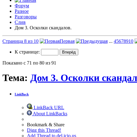
Форум
Разное
Разговоры
Слив
Дом 3. Осколки скандалов.
Страница 8 из 10
Первая
...
4
5
6
7
8
9
10
К странице:
Показано с 71 по 80 из 91
Тема:
Дом 3. Осколки скандал
LinkBack
LinkBack URL
About LinkBacks
Bookmark & Share
Digg this Thread!
Add Thread to del.icio.us