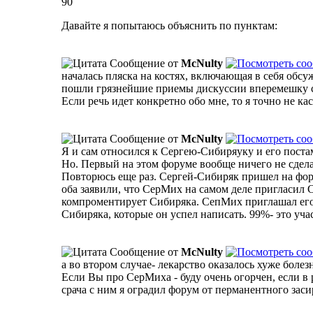
90
Давайте я попытаюсь объяснить по пунктам:
Сообщение от
McNulty
началась пляска на костях, включающая в себя обс
пошли грязнейшие приемы дискуссии вперемешку с
Если речь идет конкретно обо мне, то я точно не ка
Сообщение от
McNulty
Я и сам относился к Сергею-Сибиряуку и его постам
Но. Первый на этом форуме вообще ничего не сдела
Повторюсь еще раз. Сергей-Сибиряк пришел на фор
оба заявили, что СерМих на самом деле пригласил С
компроментирует Сибиряка. СепМих приглашал его м
Сибиряка, которые он успел написать. 99%- это уча
Сообщение от
McNulty
а во втором случае- лекарство оказалось хуже болез
Если Вы про СерМиха - буду очень огорчен, если в 
срача с ним я оградил форум от перманентного зас