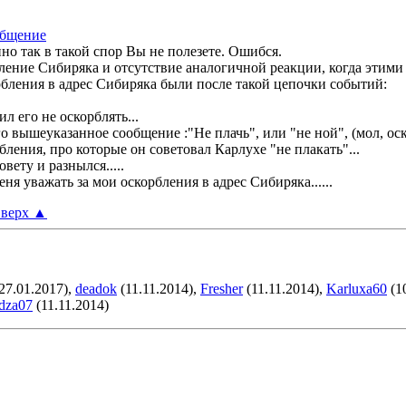
нно так в такой спор Вы не полезете. Ошибся.
бление Сибиряка и отсутствие аналогичной реакции, когда этим
рбления в адрес Сибиряка были после такой цепочки событий:
л его не оскорблять...
о вышеуказанное сообщение :"Не плачь", или "не ной", (мол, оско
бления, про которые он советовал Карлухе "не плакать"...
вету и разнылся.....
я уважать за мои оскорбления в адрес Сибиряка......
верх
▲
27.01.2017),
deadok
(11.11.2014),
Fresher
(11.11.2014),
Karluxa60
(1
dza07
(11.11.2014)