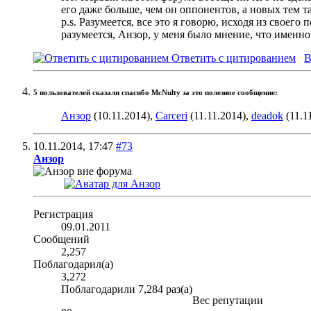
его даже больше, чем он оппонентов, а новых тем та
p.s. Разумеется, все это я говорю, исходя из своег
разумеется, Анзор, у меня было мнение, что именно
Ответить с цитированием
В
5 пользователей сказали cпасибо McNulty за это полезное сообщение:
Анзор
(10.11.2014),
Carceri
(11.11.2014),
deadok
(11.1
10.11.2014,
17:47
#73
Анзор
Регистрация
09.01.2011
Сообщений
2,257
Поблагодарил(а)
3,272
Поблагодарили 7,284 раз(а)
Вес репутации