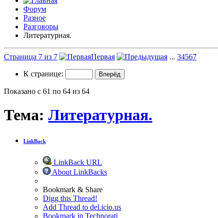
Форум
Разное
Разговоры
Литературная.
Страница 7 из 7
Первая
...
3
4
5
6
7
К странице:
Показано с 61 по 64 из 64
Тема:
Литературная.
LinkBack
LinkBack URL
About LinkBacks
Bookmark & Share
Digg this Thread!
Add Thread to del.icio.us
Bookmark in Technorati