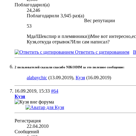
Поблагодарил(а)
24,246
Поблагодарили 3,945 раз(а)
Вес репутации
53
Мда!Шекспир и племянники))Мне вот интересно,есл
Кузя,откуда отрывок?Или сам написал?
Ответить с цитированием
В
2 пользователей сказали cпасибо NIKODIM за это полезное сообщение:
alabaychic
(13.09.2019),
Кузя
(16.09.2019)
16.09.2019,
15:33
#64
Кузя
Регистрация
22.04.2010
Сообщений