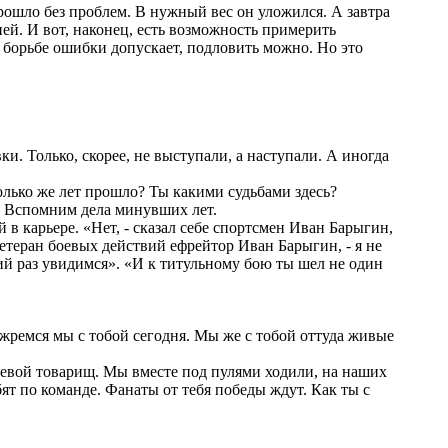
рошло без проблем. В нужный вес он уложился. А завтра
ней. И вот, наконец, есть возможность примерить
 борьбе ошибки допускает, подловить можно. Но это
и. Только, скорее, не выступали, а наступали. А иногда
колько же лет прошло? Ты какими судьбами здесь?
ь. Вспомним дела минувших лет.
в карьере. «Нет, - сказал себе спортсмен Иван Барыгин,
ветеран боевых действий ефрейтор Иван Барыгин, - я не
щий раз увидимся». «И к титульному бою ты шел не один
нажремся мы с тобой сегодня. Мы же с тобой оттуда живые
боевой товарищ. Мы вместе под пулями ходили, на наших
ят по команде. Фанаты от тебя победы ждут. Как ты с