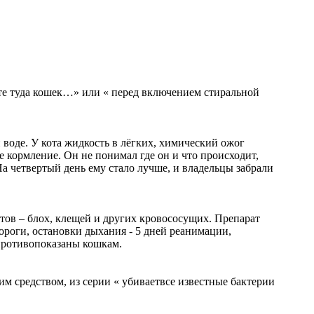
йте туда кошек…» или « перед включением стиральной
 воде. У кота жидкость в лёгких, химический ожог
е кормление. Он не понимал где он и что происходит,
а четвертый день ему стало лучше, и владельцы забрали
итов – блох, клещей и других кровососущих. Препарат
ороги, остановки дыхания - 5 дней реанимации,
 противопоказаны кошкам.
м средством, из серии « убиваетвсе известные бактерии