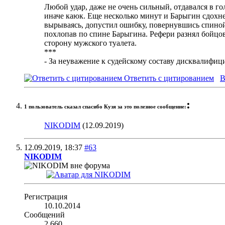
Любой удар, даже не очень сильный, отдавался в го
иначе каюк. Еще несколько минут и Барыгин сдохнет
вырываясь, допустил ошибку, повернувшись спиной.
похлопав по спине Барыгина. Рефери разнял бойцов
сторону мужского туалета.
***
- За неуважение к судейскому составу дисквалифи
Ответить с цитированием
В
:
1 пользователь сказал cпасибо Кузя за это полезное сообщение:
NIKODIM
(12.09.2019)
12.09.2019,
18:37
#63
NIKODIM
Регистрация
10.10.2014
Сообщений
2,660