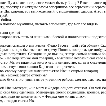
ние. Ну а какое настроение может быть у бойца? Взвешивание п
нту, побеждая с каждым разом соперников все серьезней и серьез
ь. Да, ударник тот великолепный, с мощнейшим ударом. А вот в
трой.
 бойца.
ого полного мужчины, пытаясь вспомнить, где мог его видеть.
пали где-то?
ренировались стать отличниками боевой и политической подготовк
однажды спасшего ему жизнь, Федю Гусева, - дай тебя обниму. С
 Барыгин, надо бы отметить встречу. Пошли, посидим, где-нибуд
ка встретился. Сегодня не до пьянок, завтра самый важный бой 
». «Но ведь это же мой товарищ, - мысленно возразил сам себе 
атство. Мы не виделись много лет, и неизвестно, когда в следую
анс», - гнул свою линию Барыгин – спортсмен.
– по- своему расценил замешательство Ивана старый товарищ.
ан, - может, завтра отметим?
делю бухать, но, увы. Завтра утренним рейсом улетаю. Так что, 
ой Иван-ветеран, - не могу я Федора обидеть отказом. Он мой 
о себя бяку сделаешь. Менеджера своего подведешь, тренера, реб
мок дело не закончится». « Федька мне жизнь спас».
м, - твердо сказал Иван.