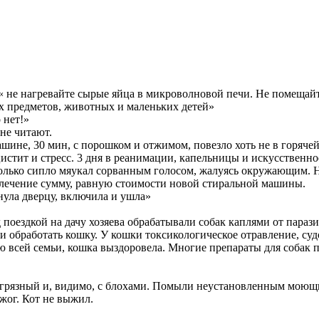
: « не нагревайте сырые яйца в микроволновой печи. Не помеща
х предметов, животных и маленьких детей»
 нет!»
 не читают.
ашине, 30 мин, с порошком и отжимом, повезло хоть не в горячей
истит и стресс. 3 дня в реанимации, капельницы и искусственно
олько сипло мяукал сорванным голосом, жалуясь окружающим. Н
о лечение сумму, равную стоимости новой стиральной машины.
нула дверцу, включила и ушла»
поездкой на дачу хозяева обрабатывали собак каплями от параз
и обработать кошку. У кошки токсикологическое отравление, суд
ю всей семьи, кошка выздоровела. Многие препараты для собак
л грязный и, видимо, с блохами. Помыли неустановленным моющи
жог. Кот не выжил.