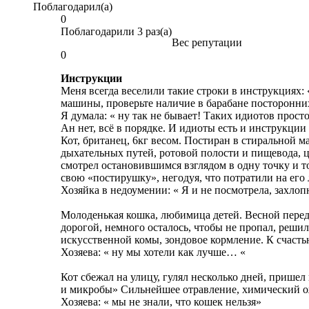
Поблагодарил(а)
0
Поблагодарили 3 раз(а)
Вес репутации
0
Инструкции
Меня всегда веселили такие строки в инструкциях
машины, проверьте наличие в барабане посторонни
Я думала: « ну так не бывает! Таких идиотов просто
Ан нет, всё в порядке. И идиоты есть и инструкции
Кот, британец, 6кг весом. Постиран в стиральной м
дыхательных путей, ротовой полости и пищевода, ц
смотрел остановившимся взглядом в одну точку и т
свою «постирушку», негодуя, что потратили на ег
Хозяйка в недоумении: « Я и не посмотрела, захлоп
Молоденькая кошка, любимица детей. Весной перед 
дорогой, немного осталось, чтобы не пропал, решил
искусственной комы, зондовое кормление. К счасть
Хозяева: « ну мы хотели как лучше… «
Кот сбежал на улицу, гулял несколько дней, прише
и микробы» Сильнейшее отравление, химический о
Хозяева: « мы не знали, что кошек нельзя»