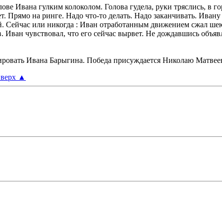
лове Ивана гулким колоколом. Голова гудела, руки тряслись, в г
. Прямо на ринге. Надо что-то делать. Надо заканчивать. Ивану 
 Сейчас или никогда : Иван отработанным движением сжал шею М
. Иван чувствовал, что его сейчас вырвет. Не дождавшись объяв
цировать Ивана Барыгина. Победа присуждается Николаю Матвеев
верх
▲