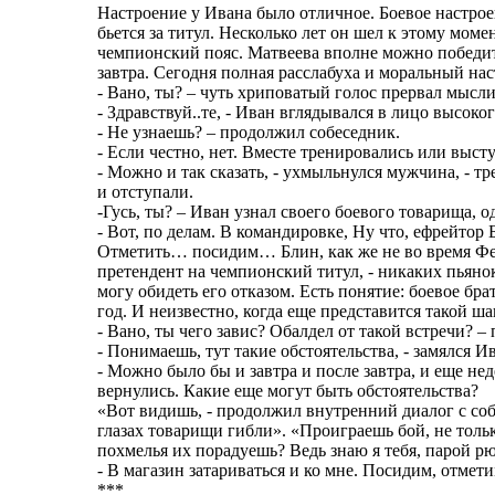
Настроение у Ивана было отличное. Боевое настрое
бьется за титул. Несколько лет он шел к этому моме
чемпионский пояс. Матвеева вполне можно победит
завтра. Сегодня полная расслабуха и моральный нас
- Вано, ты? – чуть хриповатый голос прервал мысли
- Здравствуй..те, - Иван вглядывался в лицо высок
- Не узнаешь? – продолжил собеседник.
- Если честно, нет. Вместе тренировались или высту
- Можно и так сказать, - ухмыльнулся мужчина, - т
и отступали.
-Гусь, ты? – Иван узнал своего боевого товарища, 
- Вот, по делам. В командировке, Ну что, ефрейтор
Отметить… посидим… Блин, как же не во время Федь
претендент на чемпионский титул, - никаких пьянок
могу обидеть его отказом. Есть понятие: боевое бр
год. И неизвестно, когда еще представится такой ш
- Вано, ты чего завис? Обалдел от такой встречи? 
- Понимаешь, тут такие обстоятельства, - замялся Ив
- Можно было бы и завтра и после завтра, и еще не
вернулись. Какие еще могут быть обстоятельства?
«Вот видишь, - продолжил внутренний диалог с соб
глазах товарищи гибли». «Проиграешь бой, не тольк
похмелья их порадуешь? Ведь знаю я тебя, парой рю
- В магазин затариваться и ко мне. Посидим, отмети
***