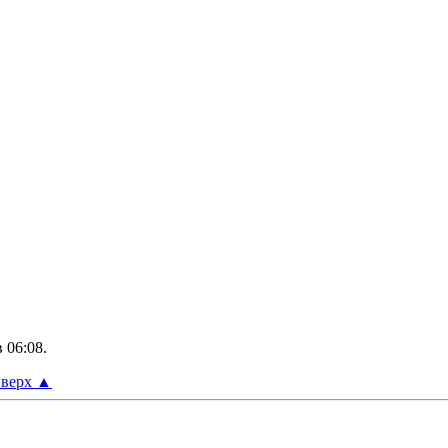
в
06:08
.
верх
▲