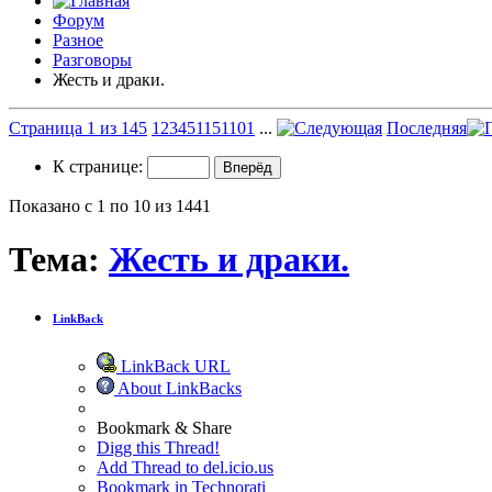
Форум
Разное
Разговоры
Жесть и драки.
Страница 1 из 145
1
2
3
4
5
11
51
101
...
Последняя
К странице:
Показано с 1 по 10 из 1441
Тема:
Жесть и драки.
LinkBack
LinkBack URL
About LinkBacks
Bookmark & Share
Digg this Thread!
Add Thread to del.icio.us
Bookmark in Technorati