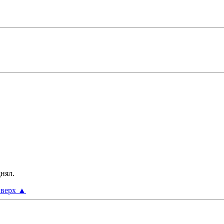
нял.
верх
▲