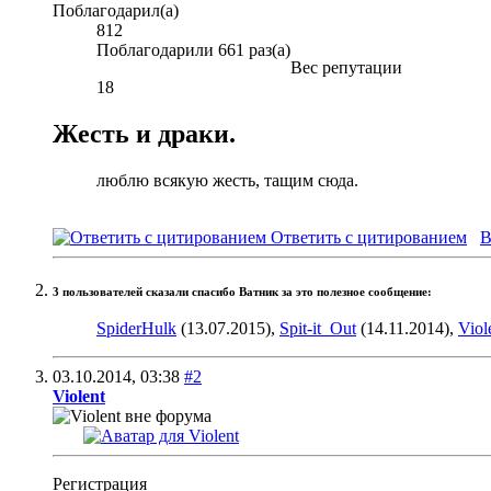
Поблагодарил(а)
812
Поблагодарили 661 раз(а)
Вес репутации
18
Жесть и драки.
люблю всякую жесть, тащим сюда.
Ответить с цитированием
В
3 пользователей сказали cпасибо Ватник за это полезное сообщение:
SpiderHulk
(13.07.2015),
Spit-it_Out
(14.11.2014),
Viol
03.10.2014,
03:38
#2
Violent
Регистрация