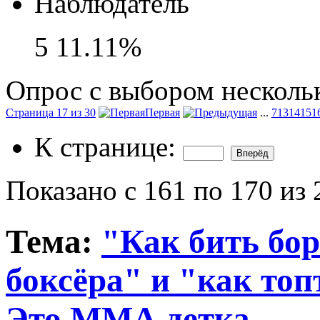
Наблюдатель
5
11.11%
Опрос с выбором нескольк
Страница 17 из 30
Первая
...
7
13
14
15
1
К странице:
Показано с 161 по 170 из 
Тема:
"Как бить бор
боксёра" и "как топ
Это ММА детка.