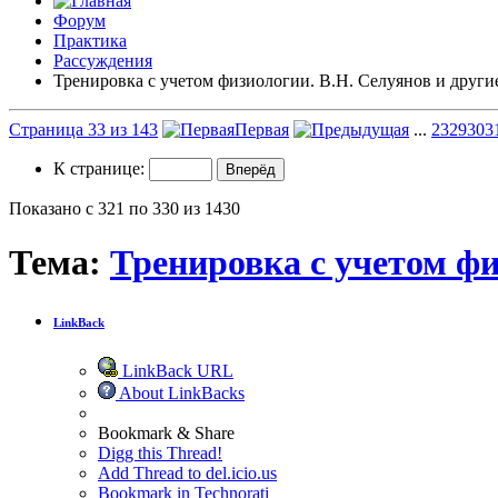
Форум
Практика
Рассуждения
Тренировка с учетом физиологии. В.Н. Селуянов и други
Страница 33 из 143
Первая
...
23
29
30
3
К странице:
Показано с 321 по 330 из 1430
Тема:
Тренировка с учетом фи
LinkBack
LinkBack URL
About LinkBacks
Bookmark & Share
Digg this Thread!
Add Thread to del.icio.us
Bookmark in Technorati