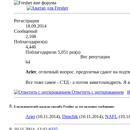
Регистрация
18.09.2014
Сообщений
2,168
Поблагодарил(а)
4,440
Поблагодарили 5,051 раз(а)
Вес репутации
64
Arier
, отличный вопрос. предплечья сдают на подтяг
Все тоже самое - СТД - а потом замитохондрить. Я 
Ответить с цитированием
В
6 пользователей сказали cпасибо Fresher за это полезное сообщение:
Arier
(10.11.2014),
Dimchik
(10.11.2014),
NAFL
(10.11
10.11.2014,
12:42
#325