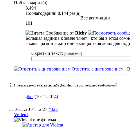
Поблагодарил(а)
3,494
Поблагодарили 8,144 раз(а)
Вес репутации
101
Сообщение от
Richy
Большая задница к земле тянет -
кто бы в этом сомне
а какая разница жир или мышцы твоя жопа для подт
Скрытый текст:
Ответить с цитированием
В
:
1 пользователь сказал cпасибо Дед Иван за это полезное сообщение:
gbrs
(10.11.2014)
10.11.2014,
12:27
#322
Violent