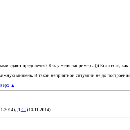
выми сдают предплечья? Как у меня например :-))) Если есть, как
движную мишень. В такой неприятной ситуации не до построени
верх
▲
11.2014),
Д.С.
(10.11.2014)