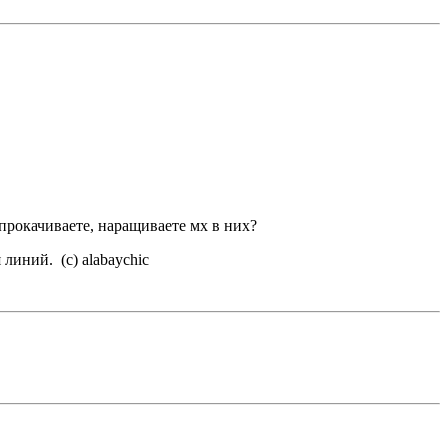
 прокачиваете, наращиваете мх в них?
я линий.
(с) alabaychic