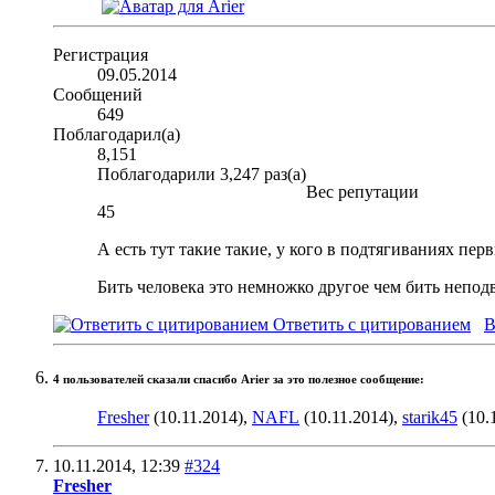
Регистрация
09.05.2014
Сообщений
649
Поблагодарил(а)
8,151
Поблагодарили 3,247 раз(а)
Вес репутации
45
А есть тут такие такие, у кого в подтягиваниях пер
Бить человека это немножко другое чем бить непо
Ответить с цитированием
В
4 пользователей сказали cпасибо Arier за это полезное сообщение:
Fresher
(10.11.2014),
NAFL
(10.11.2014),
starik45
(10.
10.11.2014,
12:39
#324
Fresher