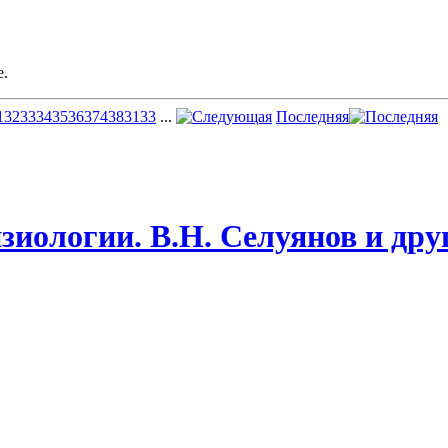
е.
1
32
33
34
35
36
37
43
83
133
...
Последняя
зиологии. В.Н. Селуянов и дру