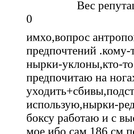
Вес репута
0
имхо,вопрос антропо
предпочтений .кому-
нырки-уклоны,кто-то
предпочитаю на нога
уходить+сбивы,подс
использую,нырки-ред
боксу работаю и с вы
мое,ибо сам 186 см,