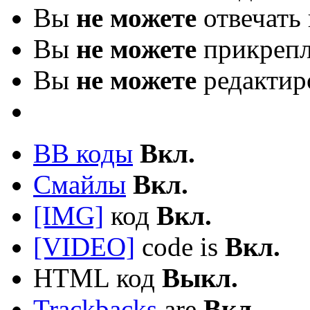
Вы
не можете
отвечать 
Вы
не можете
прикрепл
Вы
не можете
редактир
BB коды
Вкл.
Смайлы
Вкл.
[IMG]
код
Вкл.
[VIDEO]
code is
Вкл.
HTML код
Выкл.
Trackbacks
are
Вкл.