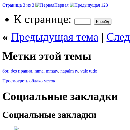
Страница 3 из 3
Первая
1
2
3
К странице:
«
Предыдущая тема
|
След
Метки этой темы
бои без правил
,
mma
,
mmatv
,
napalm tv
,
vale tudo
Просмотреть облако меток
Социальные закладки
Социальные закладки