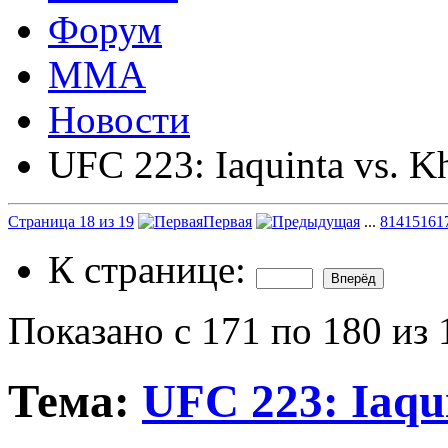
Форум
ММА
Новости
UFC 223: Iaquinta vs. K
Страница 18 из 19
Первая
...
8
14
15
16
1
К странице:
Показано с 171 по 180 из 
Тема:
UFC 223: Iaqui