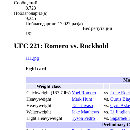
Сообщений
8,723
Поблагодарил(а)
9,245
Поблагодарили 17,027 раз(а)
Вес репутации
195
UFC 221: Romero vs. Rockhold
111.jpg
Fight card
Ma
Weight class
Catchweight (187.7 lbs)
Yoel Romero
vs.
Luke Roc
Heavyweight
Mark Hunt
vs.
Curtis Bla
Heavyweight
Tai Tuivasa
vs.
Cyril Aske
Welterweight
Jake Matthews
vs.
Li Jinglia
Light Heavyweight
Tyson Pedro
vs.
Saparbek 
Preliminary C