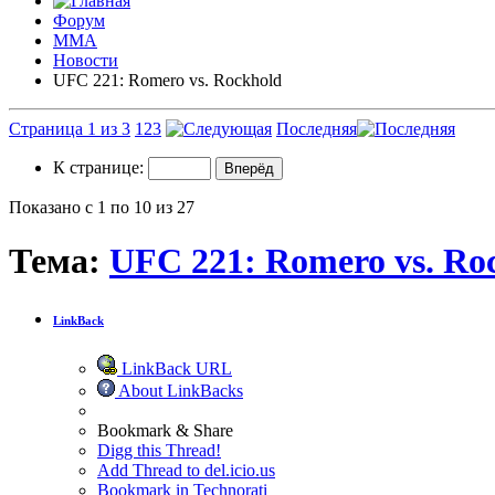
Форум
ММА
Новости
UFC 221: Romero vs. Rockhold
Страница 1 из 3
1
2
3
Последняя
К странице:
Показано с 1 по 10 из 27
Тема:
UFC 221: Romero vs. Ro
LinkBack
LinkBack URL
About LinkBacks
Bookmark & Share
Digg this Thread!
Add Thread to del.icio.us
Bookmark in Technorati