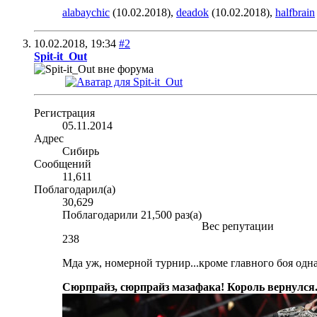
alabaychic
(10.02.2018),
deadok
(10.02.2018),
halfbrain
10.02.2018,
19:34
#2
Spit-it_Out
Регистрация
05.11.2014
Адрес
Сибирь
Сообщений
11,611
Поблагодарил(а)
30,629
Поблагодарили 21,500 раз(а)
Вес репутации
238
Мда уж, номерной турнир...кроме главного боя одна
Сюрпрайз, сюрпрайз мазафака! Король вернулся