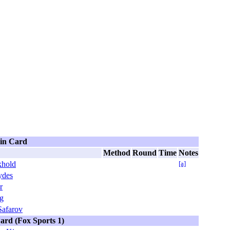
in Card
Method
Round
Time
Notes
khold
[a]
ydes
r
ng
Safarov
ard (Fox Sports 1)