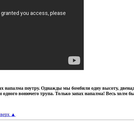
х напалма поутру.
Однажды мы бомбили одну высоту, двенад
ни одного вонючего трупа.
Только запах напалма! Весь холм б
верх
▲