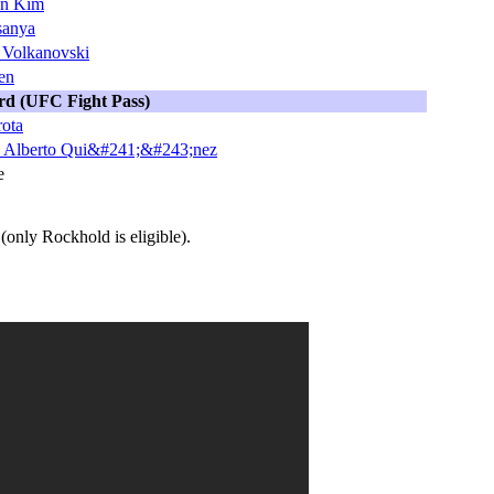
n Kim
sanya
 Volkanovski
en
rd (UFC Fight Pass)
rota
 Alberto Qui&#241;&#243;nez
e
(only Rockhold is eligible).