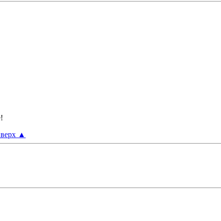
!
верх
▲