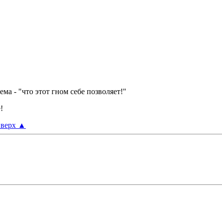
а - "что этот гном себе позволяет!"
!
верх
▲