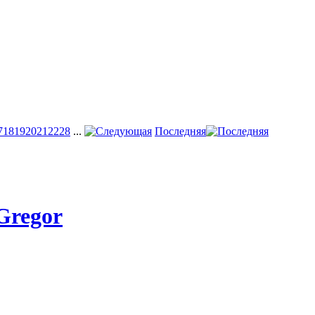
7
18
19
20
21
22
28
...
Последняя
Gregor