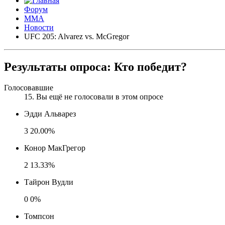
Форум
ММА
Новости
UFC 205: Alvarez vs. McGregor
Результаты опроса:
Кто победит?
Голосовавшие
15
. Вы ещё не голосовали в этом опросе
Эдди Альварез
3
20.00%
Конор МакГрегор
2
13.33%
Тайрон Вудли
0
0%
Томпсон