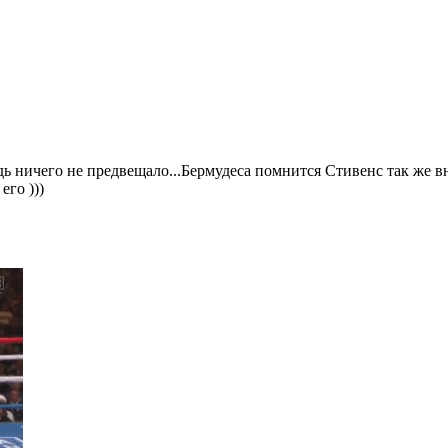
едь ничего не предвещало...Бермудеса помнится Стивенс так же 
его )))