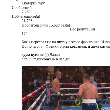
Екатеринбург
Сообщений
7,260
Поблагодарил(а)
21,726
Поблагодарили 15,628 раз(а)
Вес репутации
175
Бля я пересрал не на шутку с этого фронткика. И в
Но по итогу - Френки опять красавчик и даже раунд 
суум куикве
(с) Дадан
http://i.imgur.com/ONKrrfh.gif