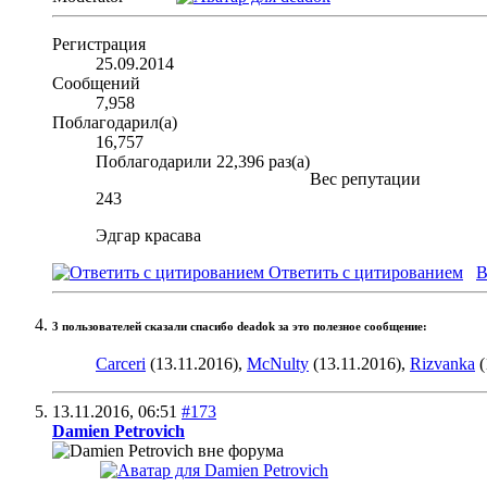
Регистрация
25.09.2014
Сообщений
7,958
Поблагодарил(а)
16,757
Поблагодарили 22,396 раз(а)
Вес репутации
243
Эдгар красава
Ответить с цитированием
В
3 пользователей сказали cпасибо deadok за это полезное сообщение:
Carceri
(13.11.2016),
McNulty
(13.11.2016),
Rizvanka
(
13.11.2016,
06:51
#173
Damien Petrovich