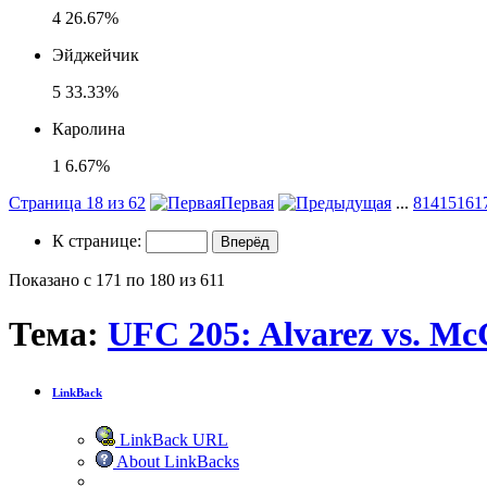
4
26.67%
Эйджейчик
5
33.33%
Каролина
1
6.67%
Страница 18 из 62
Первая
...
8
14
15
16
1
К странице:
Показано с 171 по 180 из 611
Тема:
UFC 205: Alvarez vs. Mc
LinkBack
LinkBack URL
About LinkBacks