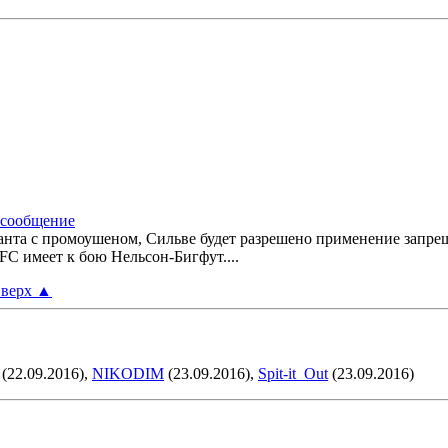
Ханта с промоушеном, Сильве будет разрешено применение запр
FC имеет к бою Нельсон-Бигфут....
верх
▲
(22.09.2016),
NIKODIM
(23.09.2016),
Spit-it_Out
(23.09.2016)