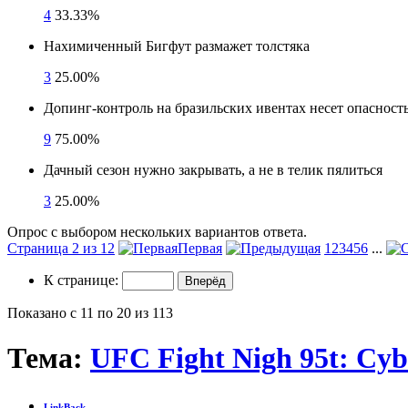
4
33.33%
Нахимиченный Бигфут размажет толстяка
3
25.00%
Допинг-контроль на бразильских ивентах несет опасност
9
75.00%
Дачный сезон нужно закрывать, а не в телик пялиться
3
25.00%
Опрос с выбором нескольких вариантов ответа.
Страница 2 из 12
Первая
1
2
3
4
5
6
...
К странице:
Показано с 11 по 20 из 113
Тема:
UFC Fight Nigh 95t: Cyb
LinkBack