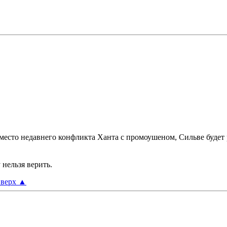
о место недавнего конфликта Ханта с промоушеном, Сильве буде
 нельзя верить.
верх
▲