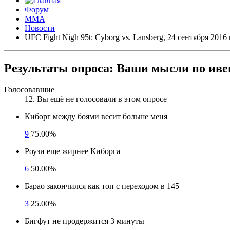
Форум
ММА
Новости
UFC Fight Nigh 95t: Cyborg vs. Lansberg, 24 сентября 2016
Результаты опроса:
Ваши мысли по ивент
Голосовавшие
12
. Вы ещё не голосовали в этом опросе
Киборг между боями весит больше меня
9
75.00%
Роузи еще жирнее Киборга
6
50.00%
Барао закончился как топ с переходом в 145
3
25.00%
Бигфут не продержится 3 минуты