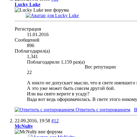
Lucky Luke
Регистрация
11.01.2016
Сообщений
896
Поблагодарил(а)
1,341
Поблагодарили 1,159 раз(а)
Вес репутации
22
А никто не допускает мысли, что в свете имевшег
А это уже может быть совсем другой бой.
Или вы свято верите в усаду?
Вада вот ведь офоршмачилась. В свете этого никому
Ответить с цитированием
В
22.09.2016,
19:58
#12
McNulty