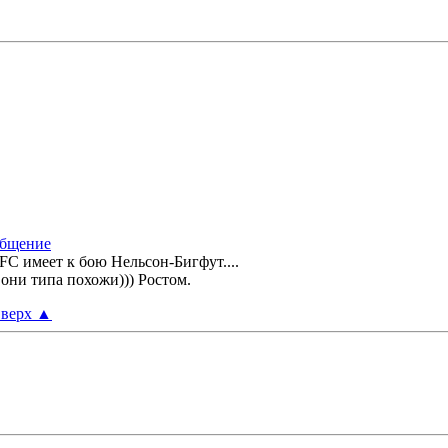
FC имеет к бою Нельсон-Бигфут....
 они типа похожи))) Ростом.
верх
▲