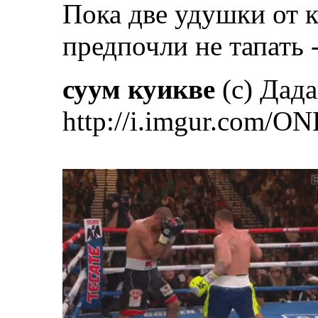
Пока две удушки от 
предпочли не тапать 
суум куикве
(с) Дад
http://i.imgur.com/ON