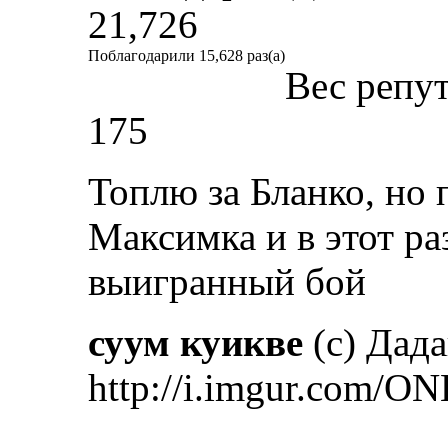
21,726
Поблагодарили 15,628 раз(а)
Вес репу
175
Топлю за Бланко, но 
Максимка и в этот ра
выигранный бой
суум куикве
(с) Дад
http://i.imgur.com/ON