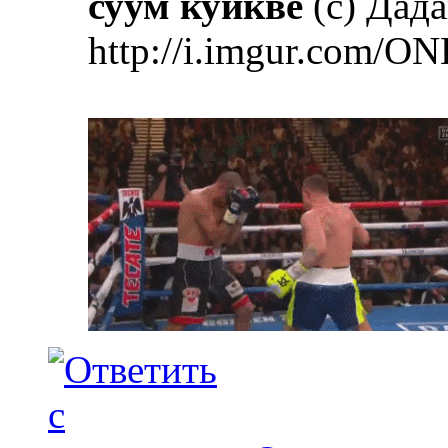
суум куикве
(с) Дад
http://i.imgur.com/ON