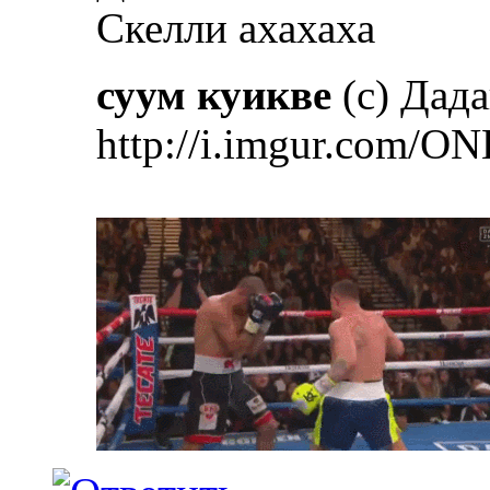
Скелли ахахаха
суум куикве
(с) Дад
http://i.imgur.com/ON