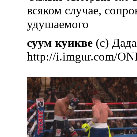
всяком случае, соп
удушаемого
суум куикве
(с) Дад
http://i.imgur.com/ON