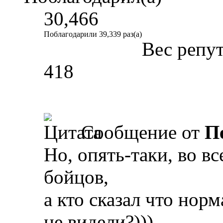
30,466
Поблагодарили 39,339 раз(а)
Вес репу
418
Сообщение от
П
Но, опять-таки, во в
бойцов,
а кто сказал что нор
не видели?)))