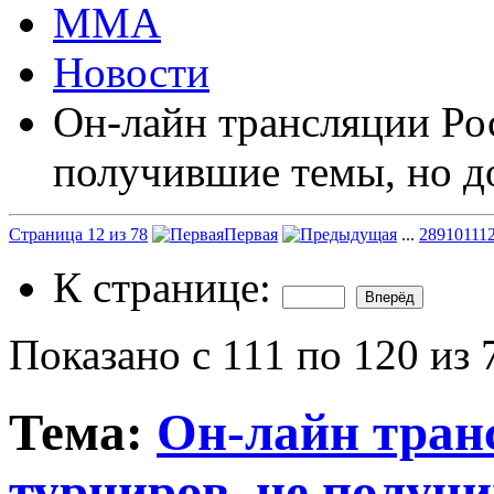
ММА
Новости
Он-лайн трансляции Ро
получившие темы, но д
Страница 12 из 78
Первая
...
2
8
9
10
11
1
К странице:
Показано с 111 по 120 из 
Тема:
Он-лайн тран
турниров, не получ