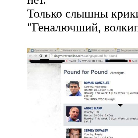
Только слышны крик
"Геналючший, волкип