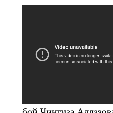
бой Чингиза Аллазов