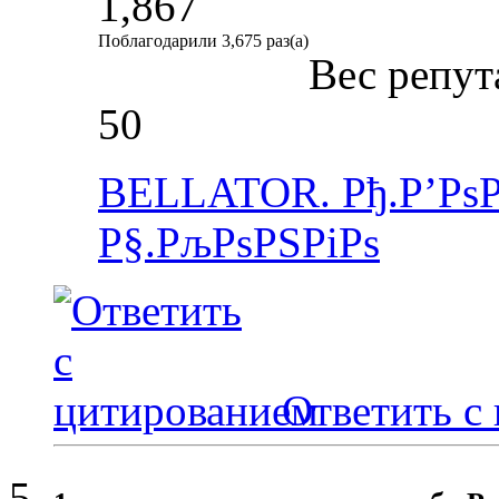
1,867
Поблагодарили 3,675 раз(а)
Вес репут
50
BELLATOR. Рђ.Р’РѕР
Р§.РљРѕРЅРіРѕ
Ответить с