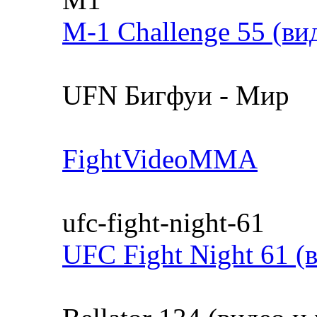
M-1 Challenge 55 (ви
UFN Бигфуи - Мир
FightVideoMMA
ufc-fight-night-61
UFC Fight Night 61 (