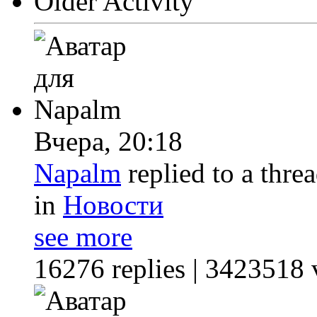
Older Activity
Вчера,
20:18
Napalm
replied to a thre
in
Новости
see more
16276 replies | 3423518 