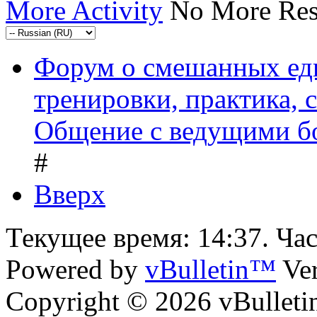
More Activity
No More Res
Форум о смешанных ед
тренировки, практика,
Общение с ведущими б
#
Вверх
Текущее время:
14:37
. Ча
Powered by
vBulletin™
Ver
Copyright © 2026 vBulletin 