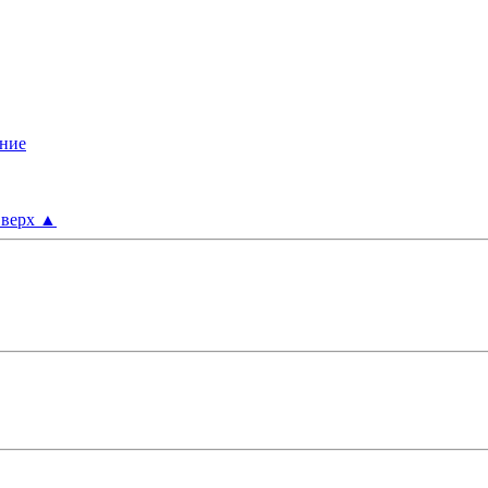
верх
▲