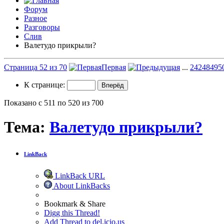
Форум
Разное
Разговоры
Слив
Валетудо прикрыли?
Страница 52 из 70
Первая
...
2
42
48
49
5
К странице:
Показано с 511 по 520 из 700
Тема:
Валетудо прикрыли?
LinkBack
LinkBack URL
About LinkBacks
Bookmark & Share
Digg this Thread!
Add Thread to del.icio.us