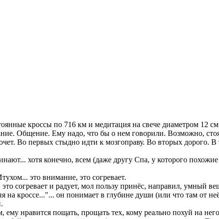
стоянные кроссы по 716 км и медитация на свече диаметром 12 с
е. Общение. Ему надо, что бы о нем говорили. Возможно, стоя
хочет. Во первых стыдно идти к мозгоправу. Во вторых дорого. В т
минают... хотя конечно, всем (даже другу Спа, у которого похожи
ухом... это внимание, это согревает.
 это согревает и радует, мол пользу принёс, направил, умный ве
я на кроссе..."... он понимает в глубине души (или что там от не
.
ему нравится пощать, прощать тех, кому реально похуй на него 