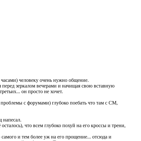
м часами) человеку очень нужно общение.
 перед зеркалом вечерами и начищая свою вставную
ретьих... он просто не хочет.
е проблемы с форумами) глубоко поебать что там с СМ,
щ напесал.
ё осталось), что всем глубоко похуй на его кроссы и трени,
самого и тем более уж на его прощение... отсюда и