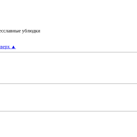
 Бесславные ублюдки
верх
▲