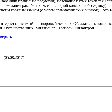
Алабайчик правильно подметил), целование пятых точек тех Глав
сле пожелания рака близким, инвалидной коляски собеседнику).
оим корявым языком (с морем грамматических ошибок)... это тож
Интернетзависимый, не здоровый человек. Обладатель множества
ун. Путешественник. Миллионер. Плейбой. Филантроп.
верх
▲
ku
(05.08.2017)