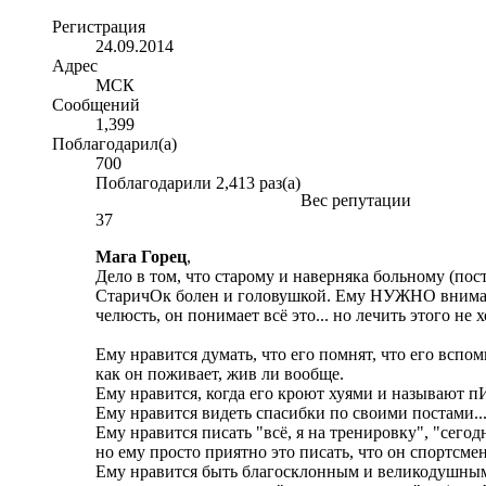
Регистрация
24.09.2014
Адрес
МСК
Сообщений
1,399
Поблагодарил(а)
700
Поблагодарили 2,413 раз(а)
Вес репутации
37
Мага Горец
,
Дело в том, что старому и наверняка больному (по
СтаричОк болен и головушкой. Ему НУЖНО внимани
челюсть, он понимает всё это... но лечить этого не 
Ему нравится думать, что его помнят, что его вспо
как он поживает, жив ли вообще.
Ему нравится, когда его кроют хуями и называют пИт
Ему нравится видеть спасибки по своими постами...
Ему нравится писать "всё, я на тренировку", "сегодн
но ему просто приятно это писать, что он спортсмен
Ему нравится быть благосклонным и великодушным, 