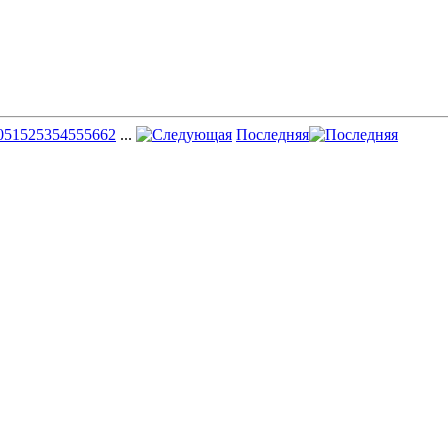
0
51
52
53
54
55
56
62
...
Последняя