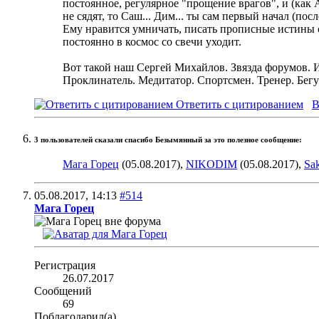
постоянное, регулярное "прощение врагов", и (как 
не сядят, то Саш... Дим... ты сам первый начал (по
Ему нравится умничать, писать прописные истины св
постоянно в космос со свечи уходит.
Вот такой наш Сергей Михайлов. Звязда форумов. 
Проклинатель. Медитатор. Спортсмен. Тренер. Бег
Ответить с цитированием
В
3 пользователей сказали cпасибо Безымянный за это полезное сообщение:
Мага Горец
(05.08.2017),
NIKODIM
(05.08.2017),
Sa
05.08.2017,
14:13
#514
Мага Горец
Регистрация
26.07.2017
Сообщений
69
Поблагодарил(а)