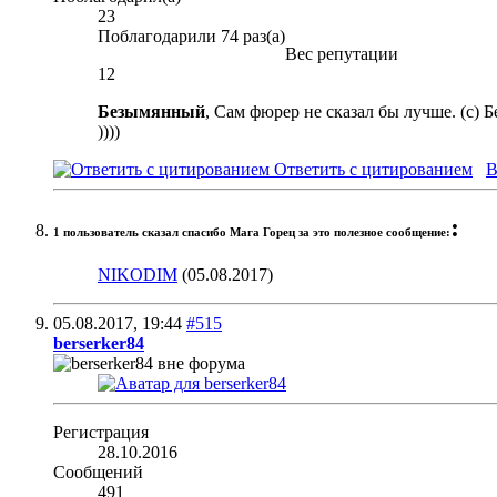
23
Поблагодарили 74 раз(а)
Вес репутации
12
Безымянный
, Сам фюрер не сказал бы лучше. (с)
))))
Ответить с цитированием
В
:
1 пользователь сказал cпасибо Мага Горец за это полезное сообщение:
NIKODIM
(05.08.2017)
05.08.2017,
19:44
#515
berserker84
Регистрация
28.10.2016
Сообщений
491