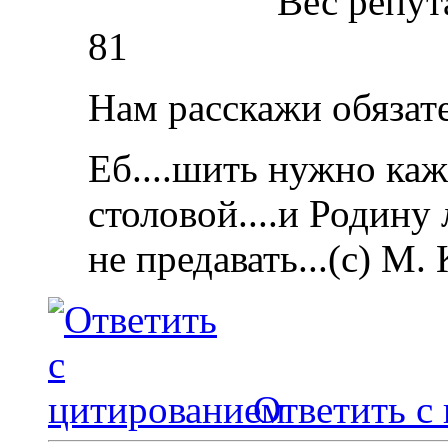
Вес репут
81
Нам расскажи обязат
Еб....шить нужно каж
столовой....и Родину
не предавать...(с) М.
Ответить с