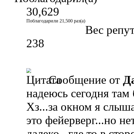
30,629
Поблагодарили 21,500 раз(а)
Вес репу
238
Сообщение от
Д
надеюсь сегодня там 
Хз...за окном я слыш
это фейерверг...но не
далеко...где то в стор