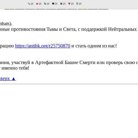
bats).
янные противостояния Тьмы и Света, с поддержкой Нейтральны
страцию
https://antibk.org/r25750870
и стать одним из нас!
ания, участвуй в Артефактной Башне Смерти или проверь свою 
 именно тебя!
верх
▲