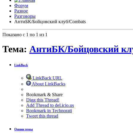
Форум
Разное
Разговоры
АнтиБК/Бойцовский клуб/Сombats
Показано с 1 по 1 из 1
Тема:
АнтиБК/Бойцовский кл
LinkBack
LinkBack URL
About LinkBacks
Bookmark & Share
Digg this Thread!
Add Thread to del.icio.us
Bookmark in Technorati
Tweet this thread
Опции темы