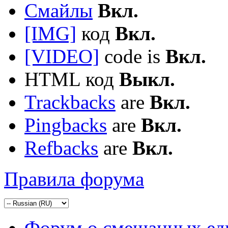
Смайлы
Вкл.
[IMG]
код
Вкл.
[VIDEO]
code is
Вкл.
HTML код
Выкл.
Trackbacks
are
Вкл.
Pingbacks
are
Вкл.
Refbacks
are
Вкл.
Правила форума
Форум о смешанных ед