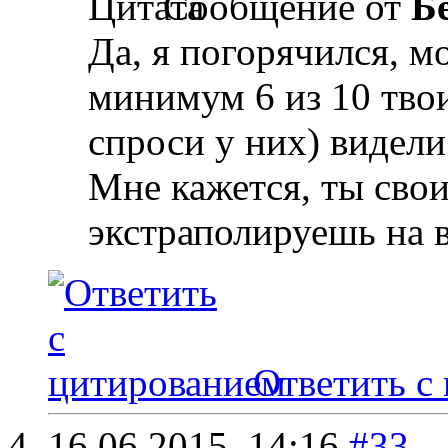
Сообщение от
Б
Да, я погорячился, мо
минимум 6 из 10 тво
спроси у них) видели
Мне кажется, ты сво
экстраполируешь на в
Ответить с
16.06.2015,
14:16
#33