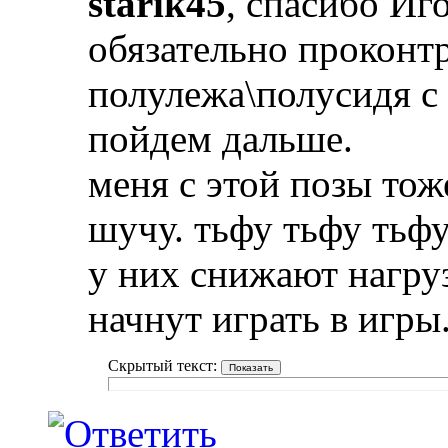
starik45
, спасибо Иг
обязательно проконт
полулежа\полусидя с
пойдем дальше.
меня с этой позы тож
шучу. тьфу тьфу тьфу
у них снижают нагруз
начнут играть в игры
Скрытый текст: