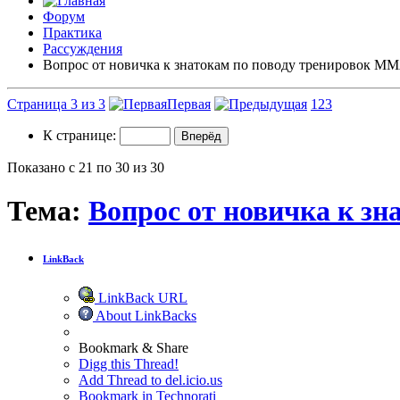
Форум
Практика
Рассуждения
Вопрос от новичка к знатокам по поводу тренировок М
Страница 3 из 3
Первая
1
2
3
К странице:
Показано с 21 по 30 из 30
Тема:
Вопрос от новичка к з
LinkBack
LinkBack URL
About LinkBacks
Bookmark & Share
Digg this Thread!
Add Thread to del.icio.us
Bookmark in Technorati