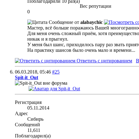
Поблагодарили 10 раз(а)
Вес репутации
0
Сообщение от
alabaychic
Мастер, всё больше поражаюсь Вашей многогранно
Для меня очень сложный приём, хотя преимущество в
никак и я прыгнул.
У меня был шанс, приходилось пару раз звать прият
На практику шансов было очень мало и времени...
Ответить с цитированием
В
06.03.2018,
05:46
#25
Spit-it_Out
Регистрация
05.11.2014
Адрес
Сибирь
Сообщений
11,611
Поблагодарил(а)