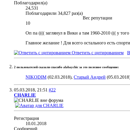
Поблагодарил(а)
24,531
Поблагодарили 34,827 раз(а)
Вес репутации
10
Оп па (((( заглянул в Вики а там 1960-2010 ((( у тог
Главное желание ! Для всего остального есть спорт
Ответить с цитированием
В
2 пользователей сказали cпасибо alabaychic за это полезное сообщение:
NIKODIM
(02.03.2018),
Старый Андрей
(05.03.2018
05.03.2018,
21:51
#22
CHARLIE
Регистрация
10.01.2018
Сообщений