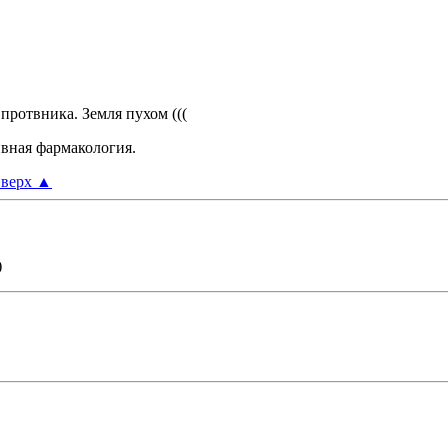
о протвника. Земля пухом (((
ивная фармакология.
верх
▲
)