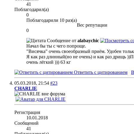
41
Поблагодарил(а)
0
Поблагодарили 10 раз(а)
Вес репутации
0
Сообщение от
alabaychic
Начал бы ты с чего попроще.
"Висячка" очень своеобразный приём. Удобен тольк
Я как раз длинный(но не очень) и как раз дрищь ))По
очень лёгкий ))) 63 кг
Ответить с цитированием
В
05.03.2018,
21:54
#23
CHARLIE
Регистрация
10.01.2018
Сообщений
41
Поблагодарил(а)