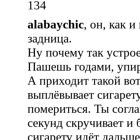
134
alabaychic
, он, как и
задница.
Ну почему так устро
Пашешь годами, упир
А приходит такой во
выплёвывает сигарету
помериться. Ты согла
секунд скручивает и 
сигарету идёт дальше