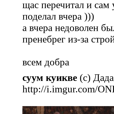
щас перечитал и сам 
поделал вчера )))
а вчера недоволен бы
пренебрег из-за строй
всем добра
суум куикве
(с) Дад
http://i.imgur.com/ON