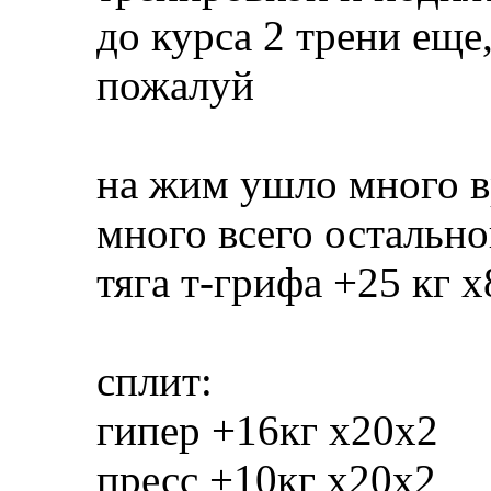
до курса 2 трени еще
пожалуй
на жим ушло много в
много всего остально
тяга т-грифа +25 кг 
сплит:
гипер +16кг х20х2
пресс +10кг х20х2