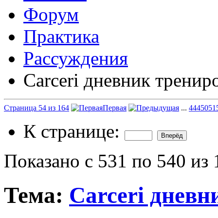
Форум
Практика
Рассуждения
Carceri дневник тренир
Страница 54 из 164
Первая
...
4
44
50
51
К странице:
Показано с 531 по 540 из 
Тема:
Carceri дневн