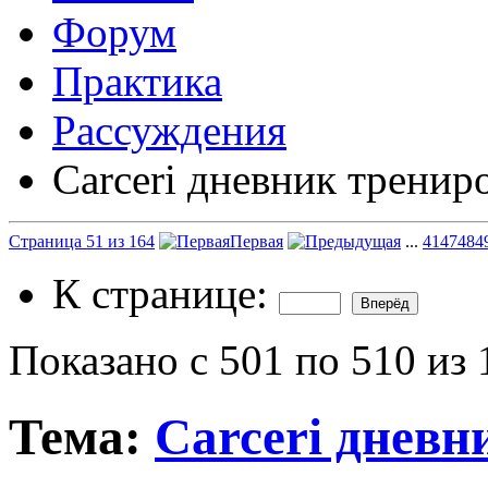
Форум
Практика
Рассуждения
Carceri дневник тренир
Страница 51 из 164
Первая
...
41
47
48
4
К странице:
Показано с 501 по 510 из 
Тема:
Carceri дневн