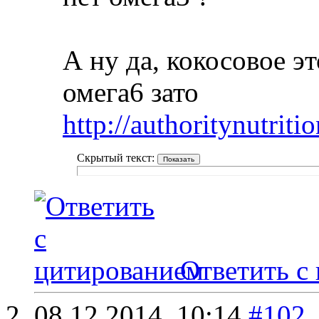
А ну да, кокосовое 
омега6 зато
http://authoritynutriti
Скрытый текст:
Ответить с
08.12.2014,
10:14
#102