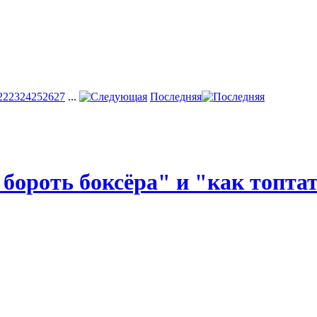
22
23
24
25
26
27
...
Последняя
к бороть боксёра" и "как топт