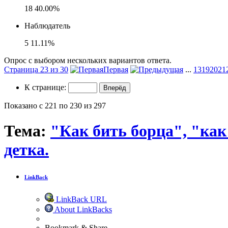
18
40.00%
Наблюдатель
5
11.11%
Опрос с выбором нескольких вариантов ответа.
Страница 23 из 30
Первая
...
13
19
20
21
К странице:
Показано с 221 по 230 из 297
Тема:
"Как бить борца", "ка
детка.
LinkBack
LinkBack URL
About LinkBacks
Bookmark & Share