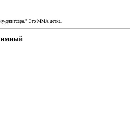
джиу-джитсера." Это ММА детка.
онимный