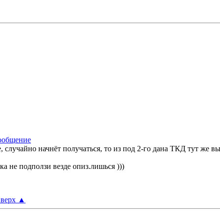
же, случайно начнёт получаться, то из под 2-го дана ТКД тут же 
ка не подползи везде опиз.лишься )))
верх
▲