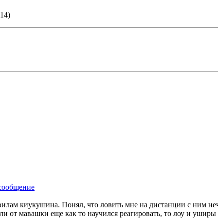
14)
илам киукушина. Понял, что ловить мне на дистанции с ним неч
сли от мавашки еще как то научился реагировать, то лоу и уширы