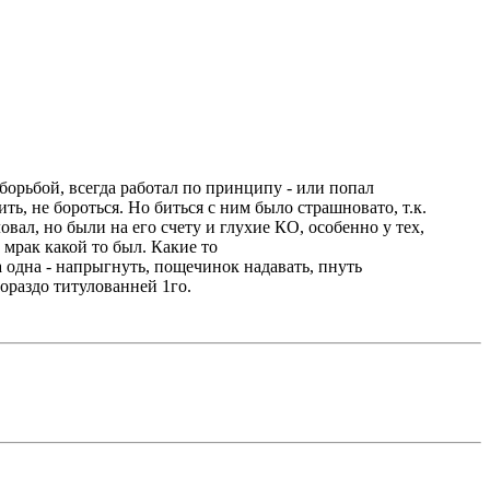
борьбой, всегда работал по принципу - или попал
ть, не бороться. Но биться с ним было страшновато, т.к.
ал, но были на его счету и глухие КО, особенно у тех,
. мрак какой то был. Какие то
одна - напрыгнуть, пощечинок надавать, пнуть
ораздо титулованней 1го.