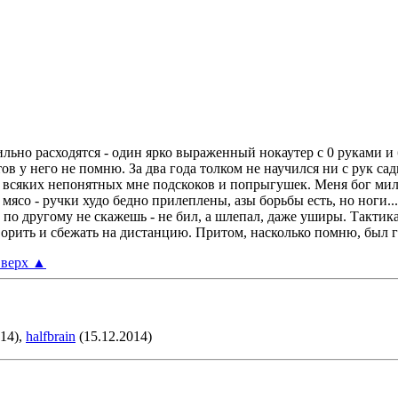
ьно расходятся - один ярко выраженный нокаутер с 0 руками и 
в у него не помню. За два года толком не научился ни с рук сади
 всяких непонятных мне подскоков и попрыгушек. Меня бог милов
 мясо - ручки худо бедно прилеплены, азы борьбы есть, но ноги..
 другому не скажешь - не бил, а шлепал, даже уширы. Тактика 
орить и сбежать на дистанцию. Притом, насколько помню, был г
верх
▲
014),
halfbrain
(15.12.2014)