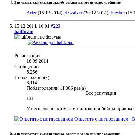
3 пользователей сказали cпасибо donanton за это полезное сообщение:
Arier
(15.12.2014),
dzwalker
(20.12.2014),
Fresher
(15.
15.12.2014,
10:01
#223
halfbrain
Регистрация
18.09.2014
Сообщений
5,256
Поблагодарил(а)
6,114
Поблагодарили 11,386 раз(а)
Вес репутации
131
У него еще и автомат, и пистолет, и бойцы прикрыти
Ответить с цитированием
В
3 пользователей сказали cпасибо halfbrain за это полезное сообщение: