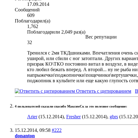
17.09.2014
Сообщений
609
Поблагодарил(а)
1,762
Поблагодарили 2,049 раз(а)
Вес репутации
32
Тренился с 2мя ТКДшниками. Впечатления очень сил
уширой, или сбили с ног затоптали. Других варианто
призрак КО\ТКО постоянно витал в воздухе, в виде
кто любил бежать вперед. А второй... ну не рыба ни
напрыжечки\поджопнички\пощечинки\вертушечки, по
поджопник в кульбите или еще какую глупость сотв
Ответить с цитированием
В
4 пользователей сказали cпасибо МаксимСк за это полезное сообщение:
Arier
(15.12.2014),
Fresher
(15.12.2014),
gbrs
(15.12.2
15.12.2014,
09:58
#222
donanton