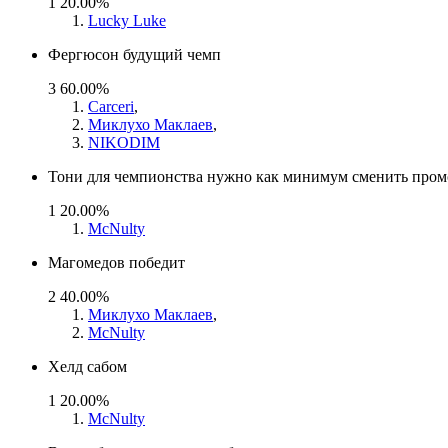
1
20.00%
Lucky Luke
Фергюсон будущий чемп
3
60.00%
Carceri
,
Миклухо Маклаев
,
NIKODIM
Тони для чемпионства нужно как минимум сменить про
1
20.00%
McNulty
Магомедов победит
2
40.00%
Миклухо Маклаев
,
McNulty
Хелд сабом
1
20.00%
McNulty