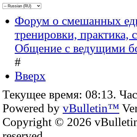
Форум о смешанных ед
тренировки, практика,
Общение с ведущими б
#
Вверх
Текущее время:
08:13
. Ча
Powered by
vBulletin™
Ver
Copyright © 2026 vBulletin 
reserved.