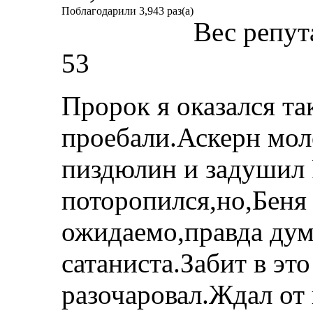
Поблагодарили 3,943 раз(а)
Вес репут
53
Пророк я оказался та
проебали.Аскерн мол
пиздюлин и задушил 
поторопился,но,Беня
ожидаемо,правда дум
сатаниста.Забит в эт
разочаровал.Ждал от