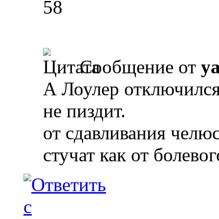
58
Сообщение от
y
А Лоулер отключился,
не пиздит.
от сдавливания челю
стучат как от болевог