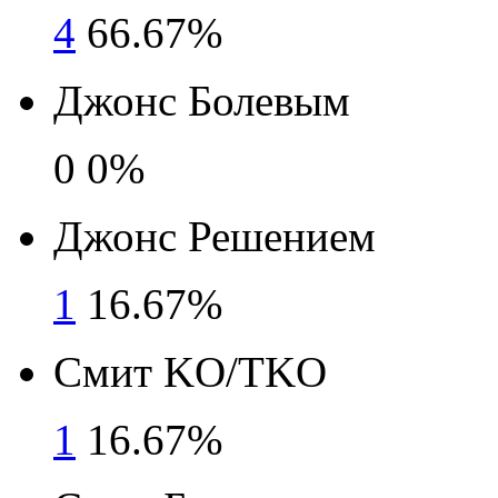
4
66.67%
Джонс Болевым
0
0%
Джонс Решением
1
16.67%
Смит KO/TKO
1
16.67%