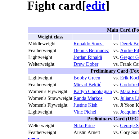
Fight card[
edit
]
Main Card (Fo
Weight class
Middleweight
Ronaldo Souza
vs.
Derek Br
Featherweight
Dennis Bermudez
vs.
Andre Fil
Lightweight
Jordan Rinaldi
vs.
Gregor Gi
Welterweight
Drew Dober
vs.
Frank C
Preliminary Card (Fox
Lightweight
Bobby Green
vs.
Erik Koc
Featherweight
Mirsad Bektić
vs.
Godofred
Women's Flyweight
Katlyn Chookagian
vs.
Mara Rom
Women's Strawweight
Randa Markos
vs.
Juliana L
Women's Flyweight
Justine Kish
vs.
Ji Yeon 
Lightweight
Vinc Pichel
vs.
Joaquim 
Preliminary Card (UFC 
Welterweight
Niko Price
vs.
George S
Featherweight
Austin Arnett
vs.
Cory San