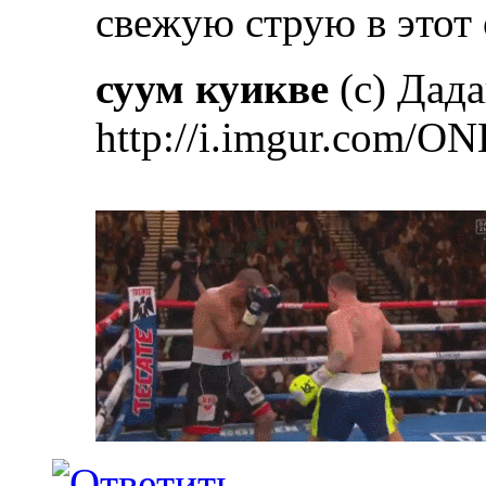
свежую струю в этот
суум куикве
(с) Дад
http://i.imgur.com/ON