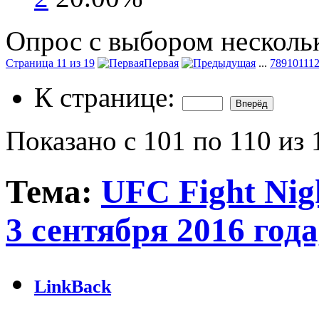
Опрос с выбором нескольк
Страница 11 из 19
Первая
...
7
8
9
10
11
1
К странице:
Показано с 101 по 110 из 
Тема:
UFC Fight Nigh
3 сентября 2016 год
LinkBack