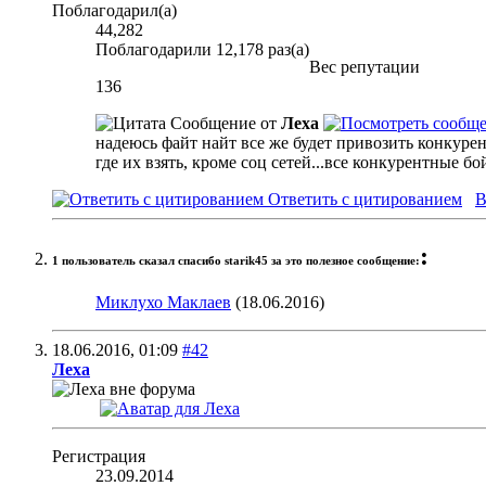
Поблагодарил(а)
44,282
Поблагодарили 12,178 раз(а)
Вес репутации
136
Сообщение от
Леха
надеюсь файт найт все же будет привозить конкурен
где их взять, кроме соц сетей...все конкурентные 
Ответить с цитированием
В
:
1 пользователь сказал cпасибо starik45 за это полезное сообщение:
Миклухо Маклаев
(18.06.2016)
18.06.2016,
01:09
#42
Леха
Регистрация
23.09.2014